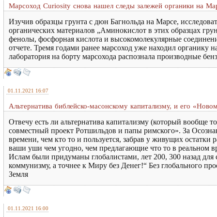
Марсоход Curiosity снова нашел следы залежей органики на Ма
Изучив образцы грунта с дюн Багнольда на Марсе, исследов
органических материалов „Аминокислот в этих образцах грун
фенолы, фосфорная кислота и высокомолекулярные соединени
отчете. Тремя годами ранее марсоход уже находил органику 
лаборатория на борту марсохода распознала производные бенз
01.11.2021 16:07
Альтернатива библейско-масонскому капитализму, и его «Нов
Отвечу есть ли альтернатива капитализму (который вообще т
совместный проект Ротшильдов и папы римского». За Осозна
времени, чем кто то и пользуется, забрав у живущих остатки
ваши уши чем угодно, чем предлагающие что то в реальном в
Ислам были придуманы глобалистами, лет 200, 300 назад для 
коммунизму, а точнее к Миру без Денег!“ Без глобального про
Земля
01.11.2021 16:00