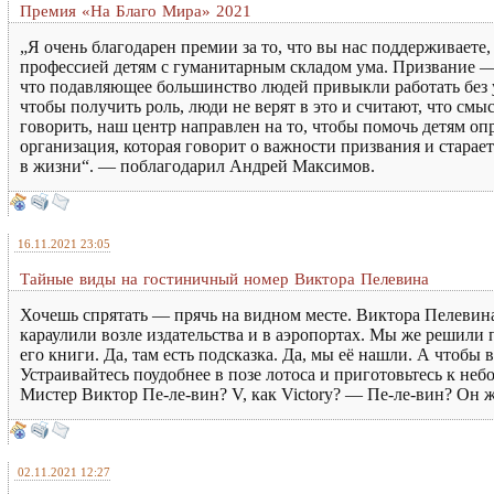
Премия «На Благо Мира» 2021
„Я очень благодарен премии за то, что вы нас поддерживаете
профессией детям с гуманитарным складом ума. Призвание — 
что подавляющее большинство людей привыкли работать без уд
чтобы получить роль, люди не верят в это и считают, что смы
говорить, наш центр направлен на то, чтобы помочь детям оп
организация, которая говорит о важности призвания и старает
в жизни“. — поблагодарил Андрей Максимов.
16.11.2021 23:05
Тайные виды на гостиничный номер Виктора Пелевина
Хочешь спрятать — прячь на видном месте. Виктора Пелевина
караулили возле издательства и в аэропортах. Мы же решили 
его книги. Да, там есть подсказка. Да, мы её нашли. А чтобы
Устраивайтесь поудобнее в позе лотоса и приготовьтесь к н
Мистер Виктор Пе-ле-вин? V, как Victory? — Пе-ле-вин? Он ж
02.11.2021 12:27