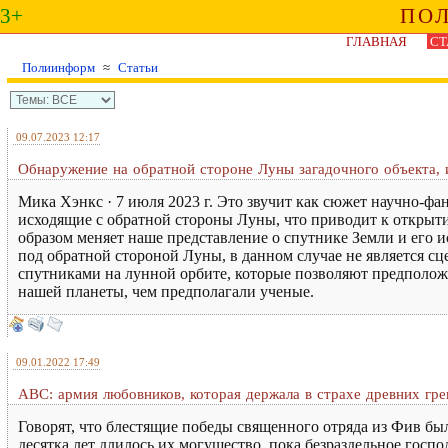
3+
ПО
ГЛАВНАЯ
СТ
Полиинформ
≈
Статьи
09.07.2023 12:17
Обнаружение на обратной стороне Луны загадочного объекта,
Мика Хэнкс · 7 июля 2023 г. Это звучит как сюжет научно-ф
исходящие с обратной стороны Луны, что приводит к открыт
образом меняет наше представление о спутнике Земли и его
под обратной стороной Луны, в данном случае не является с
спутниками на лунной орбите, которые позволяют предполож
нашей планеты, чем предполагали ученые.
09.01.2022 17:49
ABC: армия любовников, которая держала в страхе древних гре
Говорят, что блестящие победы священного отряда из Фив б
десятка лет длилось их могущество, пока безраздельное гос