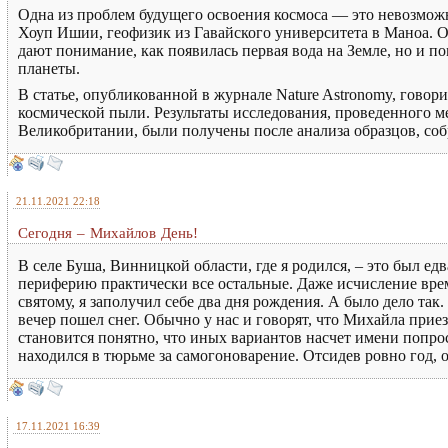
Одна из проблем будущего освоения космоса — это невозмож
Хоуп Ишии, геофизик из Гавайского университета в Маноа. Од
дают понимание, как появилась первая вода на Земле, но и п
планеты.
В статье, опубликованной в журнале Nature Astronomy, говорит
космической пыли. Результаты исследования, проведенного 
Великобритании, были получены после анализа образцов, со
21.11.2021 22:18
Сегодня – Михайлов День!
В селе Буша, Винницкой области, где я родился, – это был е
периферию практически все остальные. Даже исчисление време
святому, я заполучил себе два дня рождения. А было дело так.
вечер пошел снег. Обычно у нас и говорят, что Михайла приез
становится понятно, что иных вариантов насчет имени попрос
находился в тюрьме за самогоноварение. Отсидев ровно год, 
17.11.2021 16:39