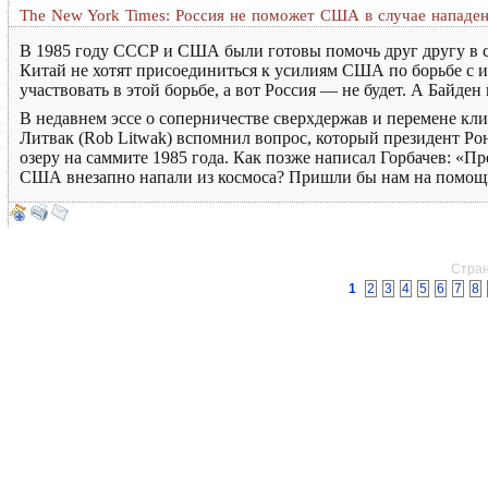
The New York Times: Россия не поможет США в случае нападе
В 1985 году СССР и США были готовы помочь друг другу в сл
Китай не хотят присоединиться к усилиям США по борьбе с и
участвовать в этой борьбе, а вот Россия — не будет. А Байден 
В недавнем эссе о соперничестве сверхдержав и перемене кл
Литвак (Rob Litwak) вспомнил вопрос, который президент Ро
озеру на саммите 1985 года. Как позже написал Горбачев: «Пр
США внезапно напали из космоса? Пришли бы нам на помощь?»
Стран
1
2
3
4
5
6
7
8