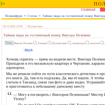
3+
ПО
ГЛАВНАЯ
СТ
Полиинформ
≈
Статьи
≈
Тайные виды на гостиничный номер Виктора
16.11.2021 23:05
Путешествия
Тайные виды на гостиничный номер Виктора Пелевина
,
,
,
,
,
Виктор Пелевин
Таиланд
Путешествие
литература
писатель
Mash
Хочешь спрятать — прячь на видном месте. Виктора Пелевин
Приходили в его московскую квартиру в Чертанове, караулил
аэропортах.
Мы же решили пойти по пути классического детектива и пр
его книги. Да, там есть подсказка. Да, мы её нашли. А чтоб
слетали в Таиланд, сняли там фото и даже видео. Устраивайт
и приготовьтесь к небольшому дзенскому квесту
— Могу я поговорить с Виктором Пелевиным? Мистер В
Victory?
— Пе-ле-вин? Он живёт в номере 108. Хотите с ним по