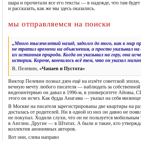
шара и прочитали все его тексты — в надежде, что там будет
и рассказать, как же мы здесь оказались.
мы отправляемся на поиски
„Много тысячелетий назад, задолго до того, как в мир
не тратил времени на объяснения, а просто указывал на 
их истинная природа. Когда он указывал на гору, она исч
история. Короче, кончилось всё тем, что он указал мизин
В. Пелевин,
«Чапаев и Пустота»
Виктор Пелевин познал дзен ещё на излёте советской эпох
вечную мечту любого писателя — наблюдать за собственной
видеоинтервью он давал в 1996-м, в университете Айовы, С
этого он исчез. Как будда Анагама — указал на себя мизинце
В Москве на писателя зарегистрированы две квартиры на раз
досталась от родителей. Ни в одной из них он давно не появ
не покупал. Ходили слухи, что он не пользуется мобильным т
в Англии. Другие — в Штатах. А были и такие, кто утвержда
коллектив анонимных авторов.
Вот они, слева направо