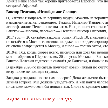
Азия в наше время так хорошо притворяется Европой, что по
северной Африкой.
Виктор Пелевин, «Непобедимое Солнце»
О, Улитка! Взбираясь на вершину Фудзи, можешь не торопи
направление за направлением. Турция, Испания (Канары отн
листе фамилии Пелевин не значится. Не приносит счастья и Т
Бангкок — Москва, пассажир — Пелевин Виктор Олегович, 22
2017 год — 26 сентября выходит роман iPhuck 10, а неделей
не остаётся в Москве и, возможно, даже не покидает аэропорт
он снова возвращается в Москву, и снова — только затем, что
2019-й. Год, когда, скорее всего, писалось или хотя бы за
мая — обратно в Шереметьево. 20 августа: Москва — Бангко
Виктор Пелевин садится на самолёт до Бангкока, и больше н
В декабре 2020-го писатель получает новый (пятый по счёту
визу, также не покидая страны.
Загадка разгадана, но кто нам поверит? Доказательство быт
личная встреча. Мы должны увидеть его. А как найти челове
писателем можно хотя бы попытаться. Снова открываем кни
идём по ложному следу