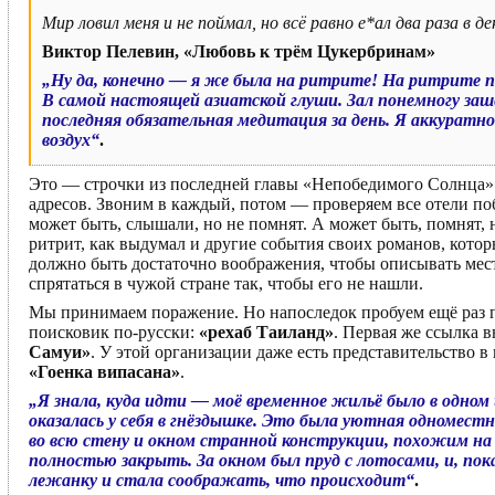
Мир ловил меня и не поймал, но всё равно е*ал два раза в де
Виктор Пелевин, «Любовь к трём Цукербринам»
„Ну да, конечно — я же была на ритрите! На ритрите по 
В самой настоящей азиатской глуши. Зал понемногу заш
последняя обязательная медитация за день. Я аккуратно
воздух“
.
Это — строчки из последней главы «Непобедимого Солнца» В
адресов. Звоним в каждый, потом — проверяем все отели поб
может быть, слышали, но не помнят. А может быть, помнят, н
ритрит, как выдумал и другие события своих романов, котор
должно быть достаточно воображения, чтобы описывать места
спрятаться в чужой стране так, чтобы его не нашли.
Мы принимаем поражение. Но напоследок пробуем ещё раз по
поисковик по-русски:
«рехаб Таиланд»
. Первая же ссылка 
Самуи»
. У этой организации даже есть представительство в
«Гоенка випасана»
.
„Я знала, куда идти — моё временное жильё было в одном
оказалась у себя в гнёздышке. Это была уютная одномест
во всю стену и окном странной конструкции, похожим на
полностью закрыть. За окном был пруд с лотосами, и, пока 
лежанку и стала соображать, что происходит“
.