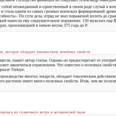
 собой неожиданный и единственный в своем роде случай в вое
р и стала одним из самых грозных воинских формирований древно
бность». По сути дела, отряд не знал поражений вплоть до сра
ский нанесли ему сокрушительное поражение. 150 мужских пар
рах, произошедшей в начале весны 375 года до Р.
ие, которое обладает множеством лечебных свойств
еств, пишет автор статьи. Однако он предостерегает от употреб
ожет закончиться отравлением. Что известно о полезных свойст
иале Türkiye.
 производстве многих лекарств, обладает токсическим действием
 это растение имеет много полезных свойств. Итак, чем же поле
азовалась из солнечного ветра и космической пыли