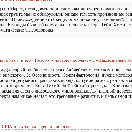
да на Марсе, исследователи предположили существование на пл
цах грунта мы не обнаружили, однако там есть производные бе
ения. Происхождение этих веществ мы пока не установили“, — н
се. Ее следы были обнаружены в центре кратеры Гейл. Химичес
оматические углеводороды.
апитализму, и его «Новому мировому порядку» с «Инклюзивным к
изму (который вообще то слился с библейско-масонским проекто
 римского». За Осознанность „Зачем фактология, нужна методол
х остатки разумного, расставив всюду болтунов разных рангов и
еальном времени“. Коля Тихий „Библейский проект, как Христиа
назад для своего людоедского миропорядка. /.../ плавный перехо
оекта нам никак нельзя, это требование развития, и цель самой 
т США в случае нападения инопланетян