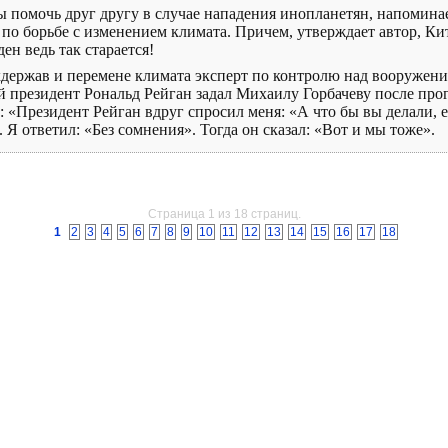
помочь друг другу в случае нападения инопланетян, напоминает
о борьбе с изменением климата. Причем, утверждает автор, Кит
ден ведь так старается!
рхдержав и перемене климата эксперт по контролю над вооружен
й президент Рональд Рейган задал Михаилу Горбачеву после про
в: «Президент Рейган вдруг спросил меня: «А что бы вы делали,
Я ответил: «Без сомнения». Тогда он сказал: «Вот и мы тоже».
Страница 1 из 18 страниц.
1
2
3
4
5
6
7
8
9
10
11
12
13
14
15
16
17
18
КОНТАКТЫ
РЕГИСТРАЦИЯ
При цитировании материалов индексируемая гиперссылка обязательна.