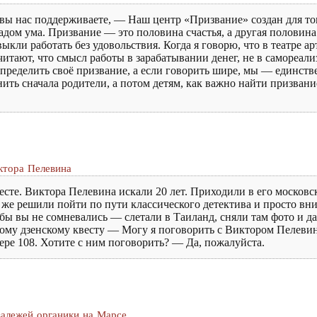
о вы нас поддерживаете, — Наш центр «Призвание» создан для то
дом ума. Призвание — это половина счастья, а другая половина
ли работать без удовольствия. Когда я говорю, что в театре ар
считают, что смысл работы в зарабатывании денег, не в самореал
определить своё призвание, а если говорить шире, мы — единстве
нить сначала родители, а потом детям, как важно найти призва
ктора Пелевина
сте. Виктора Пелевина искали 20 лет. Приходили в его московс
ы же решили пойти по пути классического детектива и просто вни
обы вы не сомневались — слетали в Таиланд, сняли там фото и д
ьшому дзенскому квесту — Могу я поговорить с Виктором Пелеви
мере 108. Хотите с ним поговорить? — Да, пожалуйста.
залежей органики на Марсе