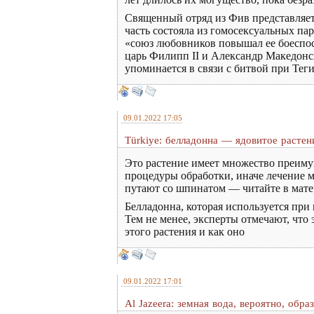
Священный отряд из Фив представляет
часть состояла из гомосексуальных па
«союз любовников повышал ее боеспосо
царь Филипп II и Александр Македон
упоминается в связи с битвой при Теги
09.01.2022 17:05
Türkiye: белладонна — ядовитое растен
Это растение имеет множество преимущ
процедуры обработки, иначе лечение м
путают со шпинатом — читайте в матер
Белладонна, которая используется при
Тем не менее, эксперты отмечают, что
этого растения и как оно
09.01.2022 17:01
Al Jazeera: земная вода, вероятно, обр