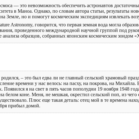
осмоса — это невозможность обеспечить астронавтов достаточны
итета в Маноа. Однако, по словам автора статьи, результаты нов
 на Земле, но и помогут космическим экспедициям извлекать воз
ture Astronomy, говорится, что первая земная вода могла образов
ования, проведенного международной научной группой под руков
 анализа образцов, собранных японским космическим зондом «Ха
я родился, – это был едва ли не главный сельский храмовый пра
ление времени у нас велось: на пасху, на покрова, на Михайла. 
к. Появился я на свет в пять часов пополудни 19 ноября 1948 год
на белом коне. Меня, не мешкая, окрестил сельский поп, из чего
уществовало. Плюс еще такая деталь: отец мой в те времена нахо
абря прибыл домой.