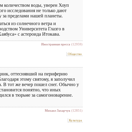
м количеством воды, уверен Хоуп
ого исследования не только дают
у за пределами нашей планеты.
аться из солнечного ветра и
одством Университета Глазго в
ябуса» с астероида Итокава.
Иностранная пресса
(12959)
Общество
здник, оттеснявший на периферию
Благодаря этому святому, я заполучил
а. В тот же вечер пошел снег. Обычно у
 становится понятно, что иных
дился в тюрьме за самогоноварение.
Михаил Захарчук
(12851)
Культура