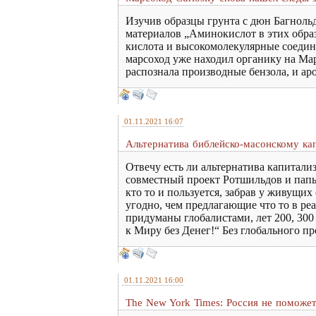
Изучив образцы грунта с дюн Багноль
материалов „Аминокислот в этих образ
кислота и высокомолекулярные соедин
марсоход уже находил органику на Мар
распознала производные бензола, и ар
01.11.2021 16:07
Альтернатива библейско-масонскому к
Отвечу есть ли альтернатива капитал
совместный проект Ротшильдов и папы
кто то и пользуется, забрав у живущи
угодно, чем предлагающие что то в р
придуманы глобалистами, лет 200, 300 
к Миру без Денег!“ Без глобального пр
01.11.2021 16:00
The New York Times: Россия не поможе