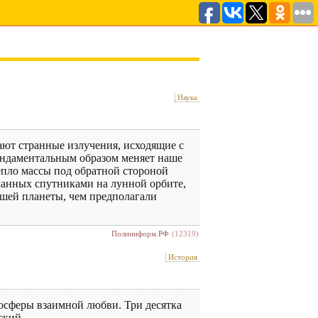
Наука
ают странные излучения, исходящие с
ундаментальным образом меняет наше
епло массы под обратной стороной
еланных спутниками на лунной орбите,
ашей планеты, чем предполагали
Полиинформ.РФ
(12319)
История
осферы взаимной любви. Три десятка
ский.