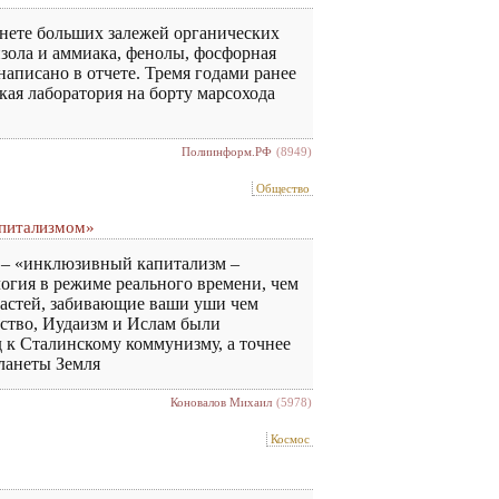
анете больших залежей органических
нзола и аммиака, фенолы, фосфорная
аписано в отчете. Тремя годами ранее
кая лаборатория на борту марсохода
Полиинформ.РФ
(8949)
Общество
апитализмом»
м – «инклюзивный капитализм –
огия в режиме реального времени, чем
 мастей, забивающие ваши уши чем
нство, Иудаизм и Ислам были
д к Сталинскому коммунизму, а точнее
планеты Земля
Коновалов Михаил
(5978)
Космос