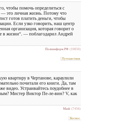
го, чтобы помочь определиться с
 — это личная жизнь. Потому что
тист готов платить деньги, чтобы
изации. Если узко говорить, наш центр
нная организация, которая говорит о
ние в жизни“. — поблагодарил Андрей
Полиинформ.РФ
(10850)
Путешествия
кую квартиру в Чертанове, караулили
мательно почитали его книги. Да, там
аже видео. Устраивайтесь поудобнее в
ным? Мистер Виктор Пе-ле-вин? V, как
Mash
(7456)
Космос