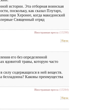
нной истории. Эта отборная воинская
сти, поскольку, как сказал Плутарх,
жения при Херонее, когда македонский
 Впервые Священный отряд
Иностранная пресса
(13298)
Наука
ления его без определенной
вах ядовитой травы, которую часто
 в силу содержащихся в ней веществ.
зна белладонна? Каковы преимущества
Иностранная пресса
(13264)
Наука