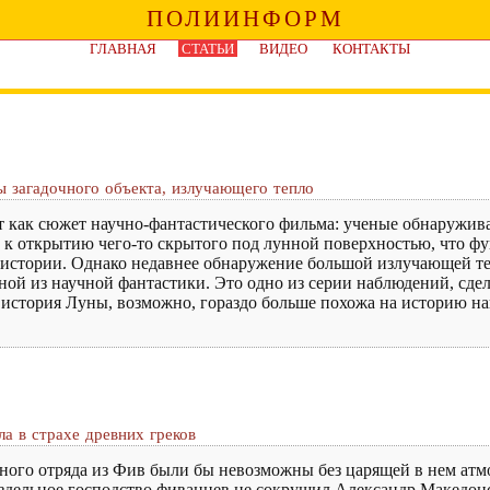
ПОЛИИНФОРМ
ГЛАВНАЯ
СТАТЬИ
ВИДЕО
КОНТАКТЫ
 загадочного объекта, излучающего тепло
ит как сюжет научно-фантастического фильма: ученые обнаружив
 к открытию чего-то скрытого под лунной поверхностью, что ф
о истории. Однако недавнее обнаружение большой излучающей т
еной из научной фантастики. Это одно из серии наблюдений, сд
 история Луны, возможно, гораздо больше похожа на историю н
а в страхе древних греков
нного отряда из Фив были бы невозможны без царящей в нем атм
раздельное господство фиванцев не сокрушил Александр Македон