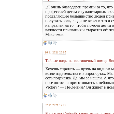
„Я очень благодарен премии за то, чт
профессией детям с гуманитарным скла
подавляющее большинство людей привык
получить роль, люди не верят в это и 
направлен на то, чтобы помочь детям 
важности призвания и старается объяс
Максимов.
16.11.2021 23:05
Тайные виды на гостиничный номер Ви
Хочешь спрятать — прячь на видном ме
возле издательства и в аэропортах. М
есть подсказка. Да, мы её нашли. А чт
позе лотоса и приготовьтесь к небол
Victory? — Пе-ле-вин? Он живёт в но
02.11.2021 12:27
Марсоход Curiosity снова нашел следы 