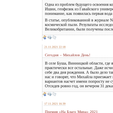
Одна из проблем будущего освоения к
Ишии, геофизик из Гавайского универс
понимание, как появилась первая вода
В статье, опубликованной в журнале Na
космической пыли. Результаты исслед
Великобритании, были получены после
21.11.2021 22:18
Сегодня – Михайлов День!
В селе Буша, Винницкой области, где 
практически все остальные. Даже исчис
себе два дня рождения. А было дело та
нас и говорят, что Михайла приезжает 
вариантов насчет имени попросту не с
Отсидев ровно год, он вечером 31 дек
17.11.2021 16:39
Премия «На Благо Мира» 2021