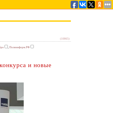
(10865)
,
бро
Полиинформ.РФ
конкурса и новые