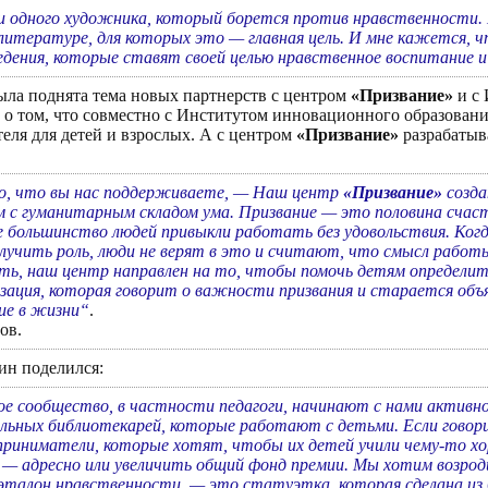
и одного художника, который борется против нравственности.
в литературе, для которых это — главная цель. И мне кажется,
дения, которые ставят своей целью нравственное воспитание и
ыла поднята тема новых партнерств с центром
«Призвание»
и с
а о том, что совместно с Институтом инновационного образован
теля для детей и взрослых. А с центром
«Призвание»
разрабатыв
то, что вы нас поддерживаете, — Наш центр
«Призвание»
созда
м с гуманитарным складом ума. Призвание — это половина счаст
большинство людей привыкли работать без удовольствия. Когд
лучить роль, люди не верят в это и считают, что смысл работы
ить, наш центр направлен на то, чтобы помочь детям определить
зация, которая говорит о важности призвания и старается объ
ие в жизни“
.
ов.
ин поделился:
ое сообщество, в частности педагоги, начинают с нами активн
льных библиотекарей, которые работают с детьми. Если говори
приниматели, которые хотят, чтобы их детей учили чему-то 
— адресно или увеличить общий фонд премии. Мы хотим возрод
а эталон нравственности, — это статуэтка, которая сделана и