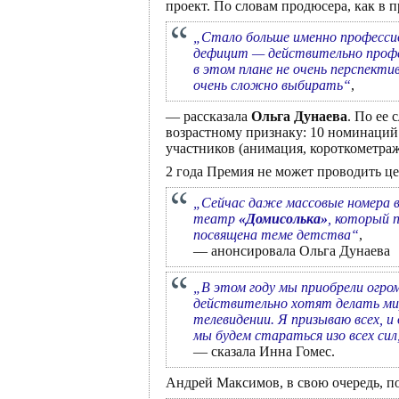
проект. По словам продюсера, как в 
„Стало больше именно профессио
дефицит — действительно профес
в этом плане не очень перспект
очень сложно выбирать“
,
— рассказала
Ольга Дунаева
. По ее 
возрастному признаку: 10 номинаций
участников (анимация, короткометра
2 года Премия не может проводить ц
„Сейчас даже массовые номера 
театр
«Домисолька»
, который 
посвящена теме детства“
,
— анонсировала Ольга Дунаева
„В этом году мы приобрели огро
действительно хотят делать ми
телевидении. Я призываю всех, и
мы будем стараться изо всех си
— сказала Инна Гомес.
Андрей Максимов, в свою очередь, п