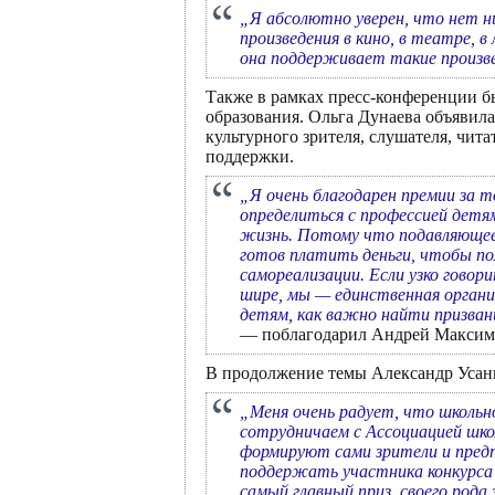
„Я абсолютно уверен, что нет н
произведения в кино, в театре, 
она поддерживает такие произве
Также в рамках пресс-конференции б
образования. Ольга Дунаева объявил
культурного зрителя, слушателя, чита
поддержки.
„Я очень благодарен премии за 
определиться с профессией детя
жизнь. Потому что подавляющее 
готов платить деньги, чтобы по
самореализации. Если узко говор
шире, мы — единственная органи
детям, как важно найти призван
— поблагодарил Андрей Максим
В продолжение темы Александр Усан
„Меня очень радует, что школьн
сотрудничаем с Ассоциацией шко
формируют сами зрители и пред
поддержать участника конкурса 
самый главный приз, своего род