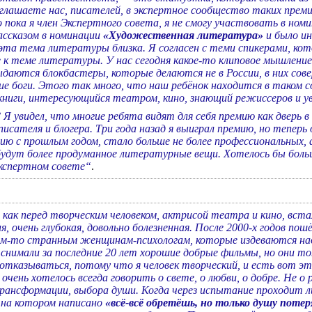
глашаете нас, писателей, в экспертное сообщество таких преми
пока я член Экспертного совета, я не смогу участвовать в номи
ассказом в номинации
«Художественная литература»
и было ин
эта тема литературы близка. Я согласен с теми спикерами, кот
к теме литературы. У нас сегодня какое-то клиповое мышление.
даются блокбастеры, которые делаются не в России, в них сове
ие боги. Этого так много, что наш ребёнок находится в таком с
книги, интересующийся театром, кино, знающий режиссеров и 
 Я увидел, что многие ребята видят для себя премию как дверь
писателя и блогера. Три года назад я выиграл премию, но тепер
ю с прошлым годом, стало больше не более профессиональных, 
 будут более продуманное литературные вещи. Хотелось бы бол
Экспертном совете“
.
как перед творческим человеком, актрисой театра и кино, встал
 очень глубокая, довольно болезненная. После 2000-х годов пошё
ким-то странным женщинам-психологам, которые издеваются на
нимали за последние 20 лет хорошие добрые фильмы, но они то
 отказываться, потому что я человек творческий, и есть вот э
 очень хотелось всегда говорить о свете, о любви, о добре. Не о 
рансформации, выбора души. Когда через испытание проходит ли
 на котором написано
«всё-всё обретёшь, но только душу поте