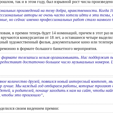
прошлом, так и в этом году, был взрывной рост числа произведен
нальных произведений на тему добра, нравственности. Когда 10
сиональные авторы не очень часто хотели идти в эти темы, п
ивные, но сейчас именно профессиональных работ стало намног
словам, в премии теперь будет 14 номинаций, причем в этот раз 
 вручаются конкурсантам от 18 лет, а оставшиеся четыре выдел
жный художественный фильм, документальное кино или телеперед
еремонию в формате большого банкетного мероприятия.
в формате телезаписи нельзя организовывать. Нас поддержит 
предоставит достаточно большое число музыкальных номеров. 
мное количество друзей, появился новый интересный контент, м
р лучше. Мы каждый год отбираем работы, которые трогают ду
 детей, и родителей, почаще заходить к нам на сайт, чтобы на
л, чтобы это произошло“
,
оделился своим видением премии: