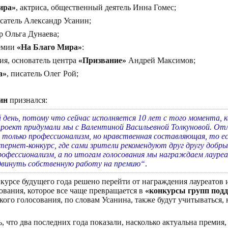
ира»
, актриса, общественный деятель Инна Гомес;
исатель Александр Усанин;
р Ольга Дунаева;
ремии
«На Благо Мира»
:
ия, основатель центра
«Призвание»
Андрей Максимов;
а»
, писатель Олег Рой;
ин
признался:
день, потому что сейчас исполняется 10 лет с того момента, к
роект придумали мы с Валентиной Васильевной Толкуновой. От
е только профессионализм, но нравственная составляющая, то ес
ернет-конкурс, где сами зрители рекомендуют друг другу добрые
профессионализм, а по итогам голосования мы награждаем лау
ыдвинуть собственную работу на премию“
.
нкурсе будущего года решено перейти от награждения лауреатов
ования, которое все чаще превращается в
«конкурсы групп под
ского голосования, по словам Усанина, также будут учитываться,
 что два последних года показали, насколько актуальна премия,