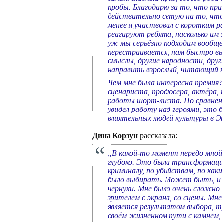
пробы. Благодарю за то, что при
действительно сетую на то, что 
менее я участвовал с коротким р
реагируют ребята, насколько им 
уж мы серьёзно подходим вообще 
перестраивается, нам быстро вы
смыслы, другие народности, друг
направить взрослый, читающий 
Чем мне была интересна премия?
сценариста, продюсера, актёра, 
работы шорт-листа. По сравнени
увидел работу над героями, это
влиятельных людей культуры в 
Дина Корзун
рассказала:
„В какой-то момент передо мной 
глубоко. Это была трансформация,
криминалу, по убийствам, по ка
было выбирать. Может быть, и с
чернухи. Мне было очень сложно
зрителем с экрана, со сцены. Мне
является результатом выбора, т
своём жизненном пути с камнем,