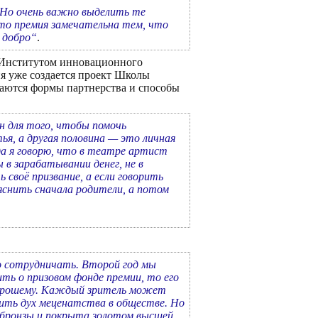
 Но очень важно выделить те
 что премия замечательна тем, что
 добро“
.
 Институтом инновационного
ия уже создается проект Школы
аются формы партнерства и способы
н для того, чтобы помочь
ья, а другая половина — это личная
а я говорю, что в театре артист
 в зарабатывании денег, не в
 своё призвание, а если говорить
яснить сначала родители, а потом
о сотрудничать. Второй год мы
ть о призовом фонде премии, то его
хорошему. Каждый зритель может
ить дух меценатства в обществе. Но
з бронзы и покрыта золотом высшей