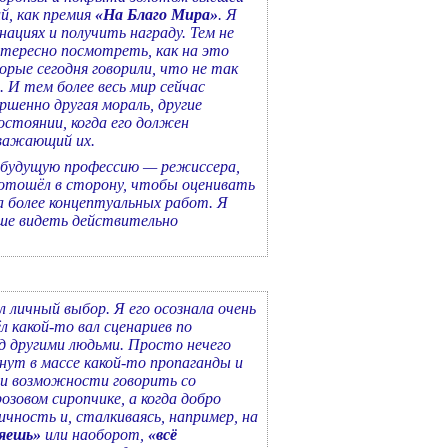
й, как премия
«На Благо Мира»
. Я
нациях и получить награду. Тем не
тересно посмотреть, как на это
орые сегодня говорили, что не так
 И тем более весь мир сейчас
ршенно другая мораль, другие
остоянии, когда его должен
уважающий их.
 в будущую профессию — режиссера,
ь отошёл в сторону, чтобы оценивать
а более концептуальных работ. Я
ьше видеть действительно
 личный выбор. Я его осознала очень
л какой-то вал сценариев по
д другими людьми. Просто нечего
нут в массе какой-то пропаганды и
ти возможности говорить со
розовом сиропчике, а когда добро
чность и, сталкиваясь, например, на
ряешь»
или наоборот,
«всё