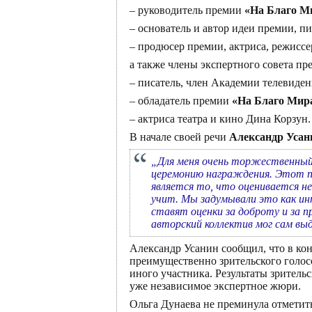
– руководитель премии
«На Благо М
– основатель и автор идеи премии, п
– продюсер премии, актриса, режиссе
а также члены экспертного совета п
– писатель, член Академии телевиден
– обладатель премии
«На Благо Мир
– актриса театра и кино Дина Корзун.
В начале своей речи
Александр Усан
„Для меня очень торжественный 
церемонию награждения. Этот п
является то, что оценивается н
учит. Мы задумывали это как инт
ставят оценки за доброту и за 
авторский коллектив мог сам в
Александр Усанин сообщил, что в ко
преимущественно зрительского голос
иного участника. Результаты зритель
уже независимое экспертное жюри.
Ольга Дунаева не преминула отметить,