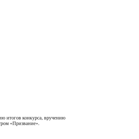
ию итогов конкурса, вручению
тром «Призвание».