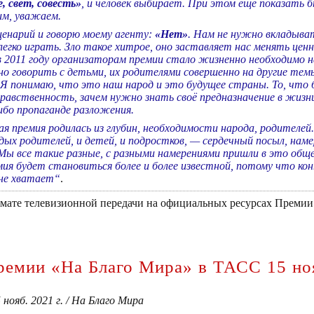
, свет, совесть»
, и человек выбирает. При этом ещё показать б
им, уважаем.
енарий и говорю моему агенту:
«Нет»
. Нам не нужно вкладыва
легко играть. Зло такое хитрое, оно заставляет нас менять це
 2011 году организаторам премии стало жизненно необходимо 
но говорить с детьми, их родителями совершенно на другие тем
Я понимаю, что это наш народ и это будущее страны. То, что б
нравственность, зачем нужно знать своё предназначение в жизн
ибо пропаганде разложения.
ая премия родилась из глубин, необходимости народа, родителей
ых родителей, и детей, и подростков, — сердечный посыл, наме
Мы все такие разные, с разными намерениями пришли в это общ
емия будет становиться более и более известной, потому что ко
 не хватает“
.
рмате телевизионной передачи на официальных ресурсах Премии 
емии «На Благо Мира» в ТАСС 15 ноя
нояб. 2021 г. / На Благо Мира