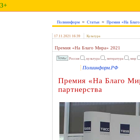
3+
Полиинформ
≈
Статьи
≈
Премия «На Благ
17.11.2021 16:39
Культура
Премия «На Благо Мира» 2021
,
,
,
Россия
культура
литература
мир
Полиинформ.РФ
Премия «На Благо Мир
партнерства