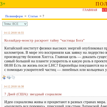
3+
ПО
ГЛАВНАЯ
СТ
Полиинформ
≈
Статьи
≈ 7
14.12.2018 16:55
Коллайдер-монстр раскроет тайну "частицы Бога"
Китайский институт физики высоких энергий опубликовал пр
километров. В мире это восприняли как заявку на лидерство 
производству бозонов Хиггса. Главная цель — доказать суще
самый большой на планете ускоритель и какую роль в проект
08:00 Есть ли жизнь после LHC? Европейцы покушаются на 
с помощью ускорителей частиц — линейных или кольцевых ус
14.12.2018 16:38
7 Дней (США): звездный социализм
Идеи социализма живы и процветают в разных странах мира.
«разделить все поровну», присущий для стран Латинской Ам