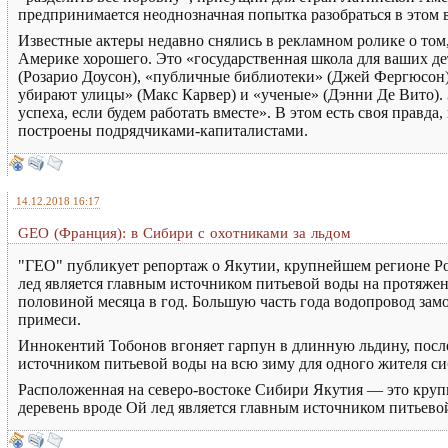
предпринимается неоднозначная попытка разобраться в этом 
Известные актеры недавно снялись в рекламном ролике о том, 
Америке хорошего. Это «государственная школа для ваших де
(Розарио Доусон), «публичные библиотеки» (Джей Фергюсон)
убирают улицы» (Макс Карвер) и «ученые» (Дэнни Де Вито).
успеха, если будем работать вместе». В этом есть своя правд
построены подрядчиками-капиталистами.
14.12.2018 16:17
GEO (Франция): в Сибири с охотниками за льдом
"ГЕО" публикует репортаж о Якутии, крупнейшем регионе Ро
лед является главным источником питьевой воды на протяжени
половиной месяца в год. Большую часть года водопровод замор
примеси.
Иннокентий Тобонов вгоняет гарпун в длинную льдину, после ч
источником питьевой воды на всю зиму для одного жителя с
Расположенная на северо-востоке Сибири Якутия — это крупн
деревень вроде Ой лед является главным источником питьево