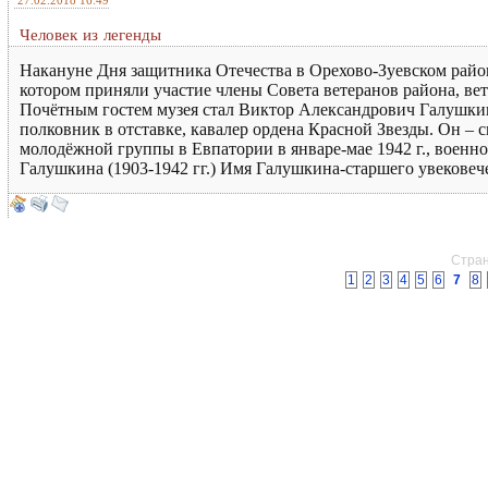
27.02.2018 16:49
Человек из легенды
Накануне Дня защитника Отечества в Орехово-Зуевском райо
котором приняли участие члены Совета ветеранов района, ве
Почётным гостем музея стал Виктор Александрович Галушки
полковник в отставке, кавалер ордена Красной Звезды. Он –
молодёжной группы в Евпатории в январе-мае 1942 г., военн
Галушкина (1903-1942 гг.) Имя Галушкина-старшего увеков
Стран
1
2
3
4
5
6
7
8