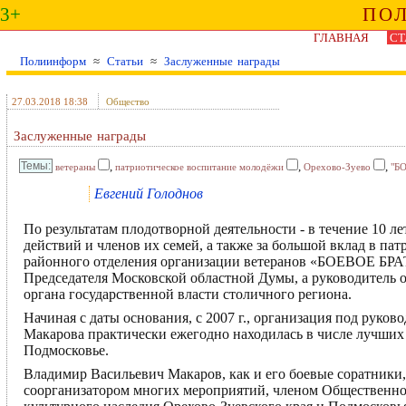
3+
ПО
ГЛАВНАЯ
СТ
Полиинформ
≈
Статьи
≈
Заслуженные награды
27.03.2018 18:38
Общество
Заслуженные награды
,
,
,
ветераны
патриотическое воспитание молодёжи
Орехово-Зуево
"Б
Евгений Голоднов
По результатам плодотворной деятельности - в течение 10 л
действий и членов их семей, а также за большой вклад в п
районного отделения организации ветеранов «БОЕВОЕ БРА
Председателя Московской областной Думы, а руководитель 
органа государственной власти столичного региона.
Начиная с даты основания, с 2007 г., организация под руко
Макарова практически ежегодно находилась в числе лучших
Подмосковье.
Владимир Васильевич Макаров, как и его боевые соратники, 
соорганизатором многих мероприятий, членом Общественног