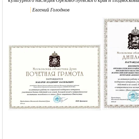
культурного наследия Орехово-Зуевского края и Подмосковь
Евгений Голоднов