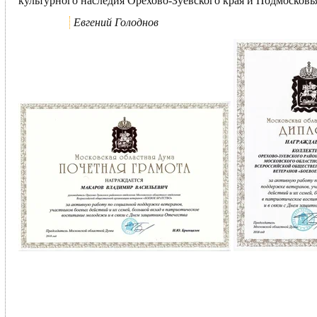
культурного наследия Орехово-Зуевского края и Подмосковь
Евгений Голоднов