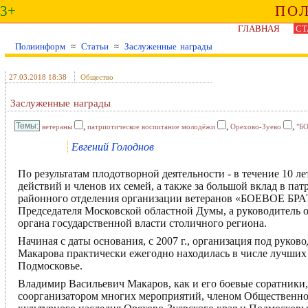
3+
ПО
ГЛАВНАЯ
СТ
Полиинформ
≈
Статьи
≈
Заслуженные награды
27.03.2018 18:38
Общество
Заслуженные награды
,
,
,
ветераны
патриотическое воспитание молодёжи
Орехово-Зуево
"Б
Евгений Голоднов
По результатам плодотворной деятельности - в течение 10 л
действий и членов их семей, а также за большой вклад в п
районного отделения организации ветеранов «БОЕВОЕ БРА
Председателя Московской областной Думы, а руководитель 
органа государственной власти столичного региона.
Начиная с даты основания, с 2007 г., организация под руко
Макарова практически ежегодно находилась в числе лучших
Подмосковье.
Владимир Васильевич Макаров, как и его боевые соратники, 
соорганизатором многих мероприятий, членом Общественног