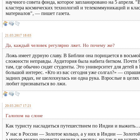
научного совета фонда, которое запланировано на 5 апреля. 
кластера космических технологий и телекоммуникаций и кл
материалов", — пишет газета.
21.03.2017 18:03
Да, каждый человек регулярно лжет. Но почему же?
Ложь имеет дурную славу. В Библии она порицается в восьмой
сложности неправды. Аудитория была набита битком. Почти 90
там, где обычно сидят студенты. Это университет для детей 
большой интерес. «Кто из вас сегодня уже солгал?» — спраши
задних рядах, не шелохнулась ни одна рука. Взрослые в целя
любит признаваться во лжи.
20.03.2017 17:21
Галопом на слоне
Как туристу насладиться путешествием по Индии и выжить
У нас в России — Золотое кольцо, а у них в Индии — Золотой
а миров можно провести недели и месяцы, но так и не успеть 