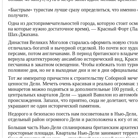
«Быстрым» туристам лучше сразу определиться, что именно 
получите.
Одна из достопримечательностей города, которую стоит осмо
на которые нужно достаточное время), — Красный Форт (Лал 
Шах-Джахана.
Династия Великих Моголов старалась оформить новую стол
отличалась богатой и вычурной отделкой. Но почти все ху
персами, потом англичанами. В период британского владыч
вернула архитектурному ансамблю исторический вид, Красн
песчаника в закатном освещении. Чтобы избежать толп тури
половине дня, но не в выходные дни и не в дни официальны
Тот же император причастен к строительству Соборной ме
ценности Дели. Мечеть очень красивая и реально огромная: 
минаретов можно подняться за дополнительные 100 рупий, с
центральных кварталов Дели — эдакий Вавилон из автомоби
происхождения. Запахи, что приятно, сюда не долетают, чег
украшают не один исторический памятник.
Недорого и безопасно поесть нам посоветовали в Нью-Дели,
отдельный район огромного Дели и расположена к югу от ис
Большая часть Нью-Дели спланирована британским архитект
просторные площади. Кварталы Нью-Дели занимают территори