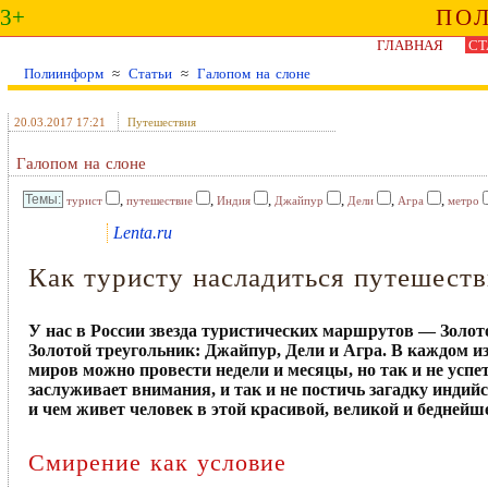
3+
ПО
ГЛАВНАЯ
СТ
Полиинформ
≈
Статьи
≈
Галопом на слоне
20.03.2017 17:21
Путешествия
Галопом на слоне
,
,
,
,
,
,
турист
путешествие
Индия
Джайпур
Дели
Агра
метро
Lenta.ru
Как туристу насладиться путешест
У нас в России звезда туристических маршрутов — Золот
Золотой треугольник: Джайпур, Дели и Агра. В каждом из 
миров можно провести недели и месяцы, но так и не успет
заслуживает внимания, и так и не постичь загадку индийс
и чем живет человек в этой красивой, великой и беднейш
Смирение как условие