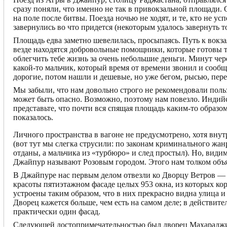
сразу поняли, что именно не так в привокзальной площади.
на поле после битвы. Поезда ночью не ходят, и те, кто не ус
завернулись во что придется (некоторым удалось завернуть то
Площадь едва заметно шевелилась, просыпаясь. Путь к вокз
везде находятся добровольные помощники, которые готовы те
облегчить тебе жизнь за очень небольшие деньги. Минут чер
какой-то мальчик, который время от времени звонил и сообща
дорогие, потом нашли и дешевые, но уже бегом, рысью, пере
Мы забыли, что нам довольно строго не рекомендовали поль
может быть опасно. Возможно, поэтому нам повезло. Индий
представьте, что почти вся спящая площадь каким-то образом
показалось.
Личного пространства в вагоне не предусмотрено, хотя вну
(вот тут мы слегка струсили: по законам криминального жан
отданы, а мальчика из «турбюро» и след простыл). Но, види
Джайпур называют Розовым городом. Этого нам толком объяс
В Джайпуре нас первым делом отвезли ко Дворцу Ветров —
красоты пятиэтажном фасаде целых 953 окна, из которых к
устроены таким образом, что в них прекрасно видна улица 
Дворец кажется больше, чем есть на самом деле; в действит
практически один фасад.
Следующей достопримечательностью был дворец Махараджи: