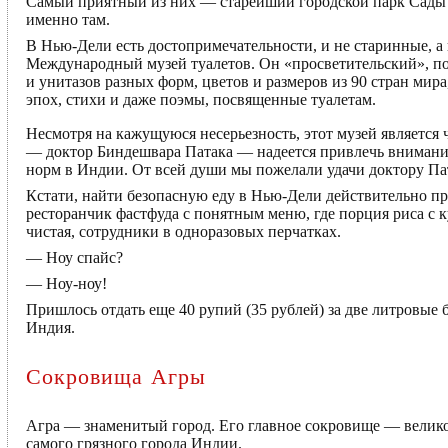
Самый приятный из них — старейший городской парк Сады Ло
именно там.
В Нью-Дели есть достопримечательности, и не старинные, 
Международный музей туалетов. Он «просветительский», по
и унитазов разных форм, цветов и размеров из 90 стран ми
эпох, стихи и даже поэмы, посвященные туалетам.
Несмотря на кажущуюся несерьезность, этот музей является
— доктор Биндешвара Патака — надеется привлечь внимани
норм в Индии. От всей души мы пожелали удачи доктору Па
Кстати, найти безопасную еду в Нью-Дели действительно пр
ресторанчик фастфуда с понятным меню, где порция риса с к
чистая, сотрудники в одноразовых перчатках.
— Ноу спайс?
— Ноу-ноу!
Пришлось отдать еще 40 рупий (35 рублей) за две литровые б
Индия.
Сокровища Агры
Агра — знаменитый город. Его главное сокровище — велик
самого грязного города Индии.