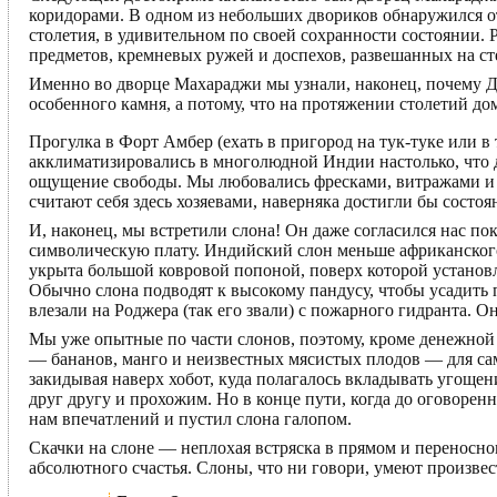
коридорами. В одном из небольших двориков обнаружился о
столетия, в удивительном по своей сохранности состоянии
предметов, кремневых ружей и доспехов, развешанных на ст
Именно во дворце Махараджи мы узнали, наконец, почему Дж
особенного камня, а потому, что на протяжении столетий дом
Прогулка в Форт Амбер (ехать в пригород на тук-туке или в
акклиматизировались в многолюдной Индии настолько, что 
ощущение свободы. Мы любовались фресками, витражами и з
считают себя здесь хозяевами, наверняка достигли бы состоя
И, наконец, мы встретили слона! Он даже согласился нас по
символическую плату. Индийский слон меньше африканского,
укрыта большой ковровой попоной, поверх которой установ
Обычно слона подводят к высокому пандусу, чтобы усадить
влезали на Роджера (так его звали) с пожарного гидранта. 
Мы уже опытные по части слонов, поэтому, кроме денежной 
— бананов, манго и неизвестных мясистых плодов — для са
закидывая наверх хобот, куда полагалось вкладывать угощен
друг другу и прохожим. Но в конце пути, когда до оговорен
нам впечатлений и пустил слона галопом.
Скачки на слоне — неплохая встряска в прямом и переносн
абсолютного счастья. Слоны, что ни говори, умеют произвес