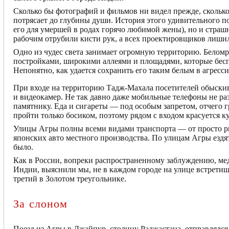
Сколько бы фотографий и фильмов ни видел прежде, сколь
потрясает до глубины души. История этого удивительного п
его для умершей в родах горячо любимой жены), но и страшн
рабочим отрубили кисти рук, а всех проектировщиков лишили
Одно из чудес света занимает огромную территорию. Бело
постройками, широкими аллеями и площадями, которые бесп
Непонятно, как удается сохранить его таким белым в агресс
При входе на территорию Тадж-Махала посетителей обыскивают
и видеокамер. Не так давно даже мобильные телефоны не раз
памятнику. Еда и сигареты — под особым запретом, отчего
пройти только босиком, поэтому рядом с входом красуется к
Улицы Агры полны всеми видами транспорта — от просто ри
японских авто местного производства. По улицам Агры ездят 
было.
Как в России, вопреки распространенному заблуждению, мед
Индии, выяснили мы, не в каждом городе на улице встретиш
третий в Золотом треугольнике.
За слоном
Поезд из Агры в Джайпур, столицу Раджастана, отправлялся в