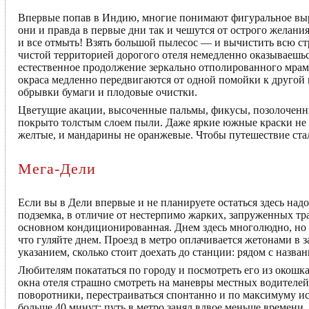
Впервые попав в Индию, многие понимают фигуральное вы
они и правда в первые дни так и чешутся от острого желани
и все отмыть! Взять большой пылесос — и вычистить всю ст
чистой территорией дорогого отеля немедленно оказываешьс
естественное продолжение зеркально отполированного мрам
окраса медленно передвигаются от одной помойки к другой и
обрывки бумаги и плодовые очистки.
Цветущие акации, высоченные пальмы, фикусы, позолоченны
покрыто толстым слоем пыли. Даже яркие южные краски не м
желтые, и мандарины не оранжевые. Чтобы путешествие ста
Мега-Дели
Если вы в Дели впервые и не планируете остаться здесь над
подземка, в отличие от нестерпимо жарких, запруженных тр
основном кондиционированная. Днем здесь многолюдно, но в
что гуляйте днем. Проезд в метро оплачивается жетонами в з
указанием, сколько стоит доехать до станции: рядом с назв
Любителям покататься по городу и посмотреть его из окошк
окна отеля страшно смотреть на маневры местных водителе
поворотники, перестраиваться спонтанно и по максимуму ис
больше 40 минут; путь в метро занял вдвое меньше времени.