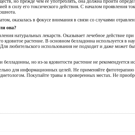
еств, но прежде чем ее употреблять, она должна пройти опреде
ией в силу его токсического действия. С началом проявления то
тошнота.
том, оказалась в фокусе внимания в связи со случаями отравле
 ли она?
вления натуральных лекарств. Оказывает лечебное действие при
это ядовитое растение. В основном белладонна используется в н
ля любительского использования не подходит и даже может бы
и белладонны, но из-за ядовитости растение не рекомендуется ис
ельно для информационных целей. Не применяйте фитотерапию б
иетологом. Покупайте травы в проверенных местах. Не приобре