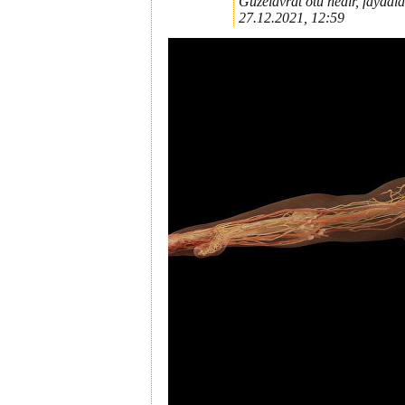
Güzelavrat otu nedir, faydala
27.12.2021, 12:59