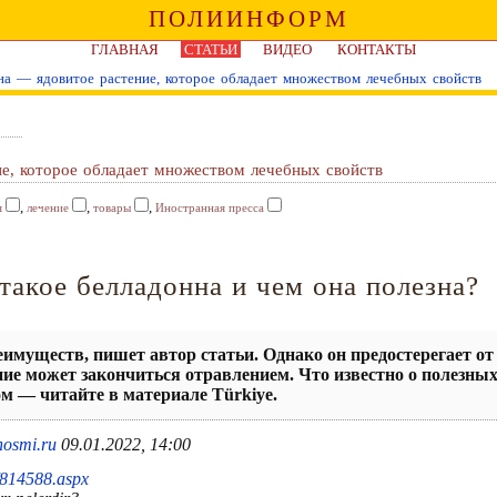
ПОЛИИНФОРМ
ГЛАВНАЯ
СТАТЬИ
ВИДЕО
КОНТАКТЫ
нна — ядовитое растение, которое обладает множеством лечебных свойств
ие, которое обладает множеством лечебных свойств
,
,
,
я
лечение
товары
Иностранная пресса
 такое белладонна и чем она полезна?
имуществ, пишет автор статьи. Однако он предостерегает от 
ние может закончиться отравлением. Что известно о полезны
м — читайте в материале Türkiye.
osmi.ru
09.01.2022, 14:00
k/814588.aspx