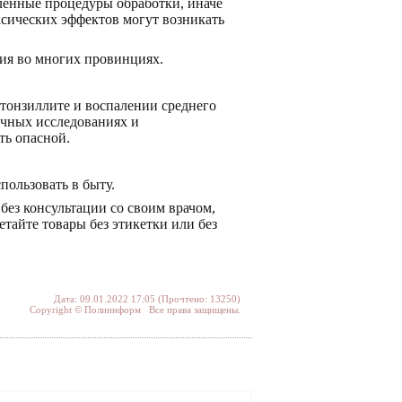
ленные процедуры обработки, иначе
ксических эффектов могут возникать
ния во многих провинциях.
 тонзиллите и воспалении среднего
аучных исследованиях и
ть опасной.
пользовать в быту.
ез консультации со своим врачом,
тайте товары без этикетки или без
Дата: 09.01.2022 17:05 (Прочтено: 13250)
Copyright © Полиинформ Все права защищены.