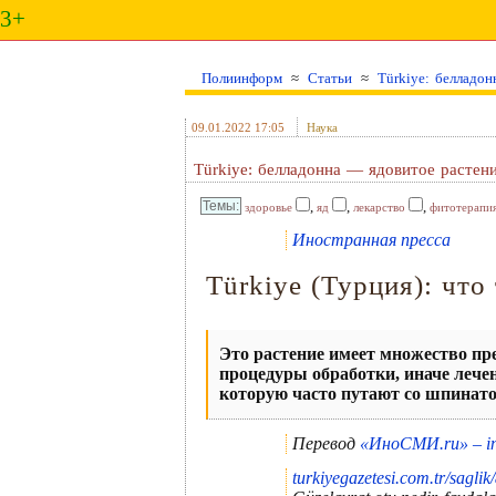
3+
Полиинформ
≈
Статьи
≈
Türkiye: белладо
09.01.2022 17:05
Наука
Türkiye: белладонна — ядовитое растен
,
,
,
здоровье
яд
лекарство
фитотерапи
Иностранная пресса
Türkiye (Турция): что
Это растение имеет множество пре
процедуры обработки, иначе лече
которую часто путают со шпинато
Перевод
«ИноСМИ.ru» – in
turkiyegazetesi.com.tr/sagli