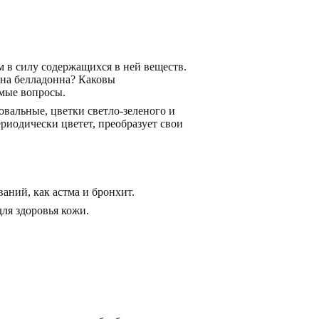
м в силу содержащихся в ней веществ.
езна белладонна? Каковы
емые вопросы.
овальные, цветки светло-зеленого и
риодически цветет, преобразует свои
ваний, как астма и бронхит.
ля здоровья кожи.