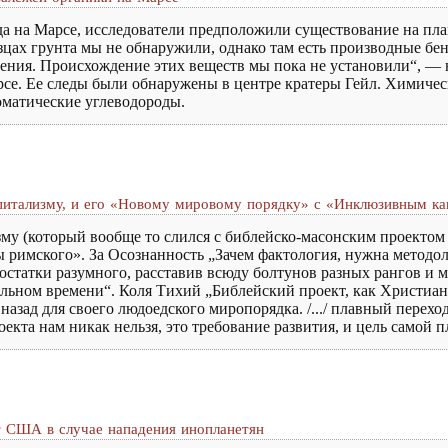
да на Марсе, исследователи предположили существование на пл
цах грунта мы не обнаружили, однако там есть производные бе
ения. Происхождение этих веществ мы пока не установили“, — н
се. Ее следы были обнаружены в центре кратеры Гейл. Химичес
оматические углеводороды.
апитализму, и его «Новому мировому порядку» с «Инклюзивным к
изму (который вообще то слился с библейско-масонским проекто
 римского». За Осознанность „Зачем фактология, нужна методол
х остатки разумного, расставив всюду болтунов разных рангов и
еальном времени“. Коля Тихий „Библейский проект, как Христиа
назад для своего людоедского миропорядка. /.../ плавный перехо
оекта нам никак нельзя, это требование развития, и цель самой 
т США в случае нападения инопланетян