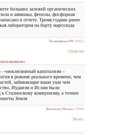
анете больших залежей органических
нзола и аммиака, фенолы, фосфорная
аписано в отчете. Тремя годами ранее
кая лаборатория на борту марсохода
Полиинформ.РФ
(8962)
Общество
апитализмом»
м – «инклюзивный капитализм –
огия в режиме реального времени, чем
 мастей, забивающие ваши уши чем
нство, Иудаизм и Ислам были
д к Сталинскому коммунизму, а точнее
планеты Земля
Коновалов Михаил
(5990)
Космос