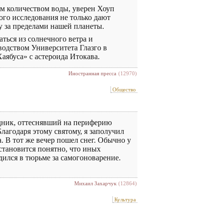
м количеством воды, уверен Хоуп
ого исследования не только дают
у за пределами нашей планеты.
аться из солнечного ветра и
одством Университета Глазго в
ябуса» с астероида Итокава.
Иностранная пресса
(12970)
Общество
здник, оттеснявший на периферию
Благодаря этому святому, я заполучил
а. В тот же вечер пошел снег. Обычно у
 становится понятно, что иных
дился в тюрьме за самогоноварение.
Михаил Захарчук
(12864)
Культура