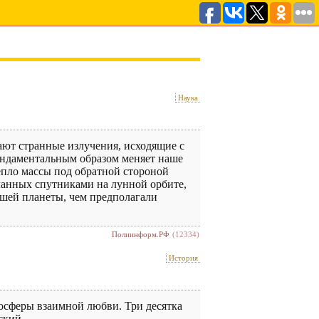
Наука
ают странные излучения, исходящие с
ундаментальным образом меняет наше
епло массы под обратной стороной
еланных спутниками на лунной орбите,
ашей планеты, чем предполагали
Полиинформ.РФ
(12334)
История
осферы взаимной любви. Три десятка
ский.