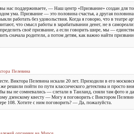
о вы нас поддерживаете, — Наш центр «Призвание» создан для то
дом ума. Призвание — это половина счастья, а другая половина
ли работать без удовольствия. Когда я говорю, что в театре ар
считают, что смысл работы в зарабатывании денег, не в самореал
определить своё призвание, а если говорить шире, мы — единстве
нить сначала родители, а потом детям, как важно найти призва
ктора Пелевина
сте. Виктора Пелевина искали 20 лет. Приходили в его московс
ы же решили пойти по пути классического детектива и просто вни
обы вы не сомневались — слетали в Таиланд, сняли там фото и д
ьшому дзенскому квесту — Могу я поговорить с Виктором Пелеви
мере 108. Хотите с ним поговорить? — Да, пожалуйста.
залежей органики на Марсе