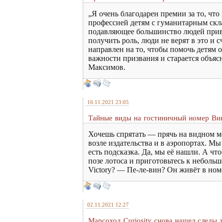
„Я очень благодарен премии за то, чт
профессией детям с гуманитарным скла
подавляющее большинство людей привык
получить роль, люди не верят в это и 
направлен на то, чтобы помочь детям 
важности призвания и старается объяс
Максимов.
16.11.2021 23:05
Тайные виды на гостиничный номер Ви
Хочешь спрятать — прячь на видном ме
возле издательства и в аэропортах. М
есть подсказка. Да, мы её нашли. А чт
позе лотоса и приготовьтесь к небол
Victory? — Пе-ле-вин? Он живёт в но
02.11.2021 12:27
Марсоход Curiosity снова нашел следы 