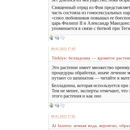
Священный отряд из Фив представляет
часть состояла из гомосексуальных па
«союз любовников повышал ее боеспосо
царь Филипп II и Александр Македон
упоминается в связи с битвой при Теги
09.01.2022 17:05
Türkiye: белладонна — ядовитое растен
Это растение имеет множество преимущ
процедуры обработки, иначе лечение м
путают со шпинатом — читайте в матер
Белладонна, которая используется при
Тем не менее, эксперты отмечают, что
этого растения и как оно
09.01.2022 17:01
Al Jazeera: земная вода, вероятно, обр