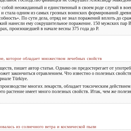
 собой неожиданный и единственный в своем роде случай в вое
р и стала одним из самых грозных воинских формирований древно
бность». По сути дела, отряд не знал поражений вплоть до сра
ский нанесли ему сокрушительное поражение. 150 мужских пар
рах, произошедшей в начале весны 375 года до Р.
ие, которое обладает множеством лечебных свойств
еств, пишет автор статьи. Однако он предостерегает от употреб
ожет закончиться отравлением. Что известно о полезных свойст
иале Türkiye.
 производстве многих лекарств, обладает токсическим действием
 это растение имеет много полезных свойств. Итак, чем же поле
азовалась из солнечного ветра и космической пыли