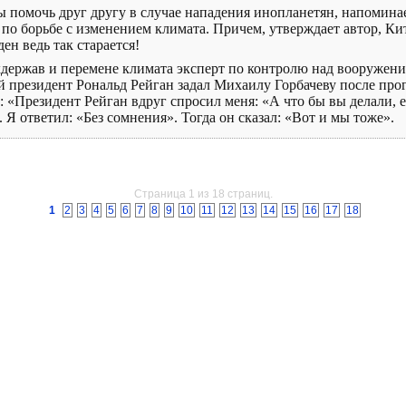
помочь друг другу в случае нападения инопланетян, напоминает
о борьбе с изменением климата. Причем, утверждает автор, Кит
ден ведь так старается!
рхдержав и перемене климата эксперт по контролю над вооружен
й президент Рональд Рейган задал Михаилу Горбачеву после про
в: «Президент Рейган вдруг спросил меня: «А что бы вы делали,
Я ответил: «Без сомнения». Тогда он сказал: «Вот и мы тоже».
Страница 1 из 18 страниц.
1
2
3
4
5
6
7
8
9
10
11
12
13
14
15
16
17
18
КОНТАКТЫ
РЕГИСТРАЦИЯ
При цитировании материалов индексируемая гиперссылка обязательна.