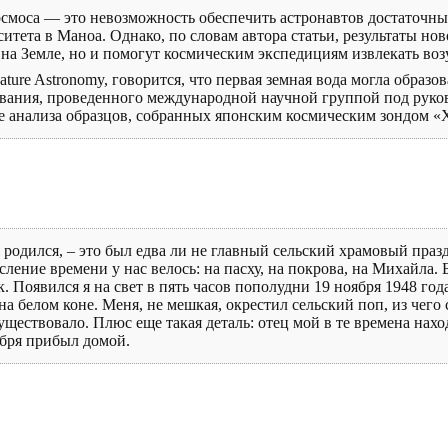
осмоса — это невозможность обеспечить астронавтов достаточны
итета в Маноа. Однако, по словам автора статьи, результаты нов
 на Земле, но и помогут космическим экспедициям извлекать воз
ture Astronomy, говорится, что первая земная вода могла образов
ования, проведенного международной научной группой под руков
 анализа образцов, собранных японским космическим зондом «Ха
я родился, – это был едва ли не главный сельский храмовый пра
ление времени у нас велось: на пасху, на покрова, на Михайла. 
к. Появился я на свет в пять часов пополудни 19 ноября 1948 год
на белом коне. Меня, не мешкая, окрестил сельский поп, из чего
уществовало. Плюс еще такая деталь: отец мой в те времена нахо
абря прибыл домой.