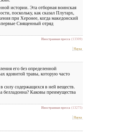
нной истории. Эта отборная воинская
сти, поскольку, как сказал Плутарх,
жения при Херонее, когда македонский
 Впервые Священный отряд
Иностранная пресса
(13309)
Наука
ления его без определенной
вах ядовитой травы, которую часто
 в силу содержащихся в ней веществ.
зна белладонна? Каковы преимущества
Иностранная пресса
(13275)
Наука