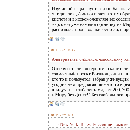
Изучив образцы грунта с дюн Багноль
материалов „Аминокислот в этих образ
кислота и высокомолекулярные соедин
марсоход уже находил органику на Мар
распознала производные бензола, и ар
01.11.2021 16:07
Альтернатива библейско-масонскому к
Отвечу есть ли альтернатива капитал
совместный проект Ротшильдов и папы
кто то и пользуется, забрав у живущи
угодно, чем предлагающие что то в р
придуманы глобалистами, лет 200, 300 
к Миру без Денег!“ Без глобального пр
01.11.2021 16:00
The New York Times: Россия не поможе