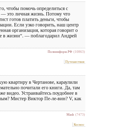
го, чтобы помочь определиться с
 — это личная жизнь. Потому что
тист готов платить деньги, чтобы
изации. Если узко говорить, наш центр
нная организация, которая говорит о
ние в жизни“. — поблагодарил Андрей
Полиинформ.РФ
(10863)
Путешествия
кую квартиру в Чертанове, караулили
мательно почитали его книги. Да, там
аже видео. Устраивайтесь поудобнее в
ным? Мистер Виктор Пе-ле-вин? V, как
Mash
(7473)
Космос