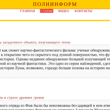
ПОЛИИНФОРМ
ГЛАВНАЯ
СТАТЬИ
ВИДЕО
КОНТАКТЫ
 загадочного объекта, излучающего тепло
ит как сюжет научно-фантастического фильма: ученые обнаружив
 к открытию чего-то скрытого под лунной поверхностью, что ф
о истории. Однако недавнее обнаружение большой излучающей т
еной из научной фантастики. Это одно из серии наблюдений, сд
 история Луны, возможно, гораздо больше похожа на историю н
а в страхе древних греков
нного отряда из Фив были бы невозможны без царящей в нем атм
раздельное господство фиванцев не сокрушил Александр Македон