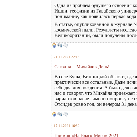
Одна из проблем будущего освоения к
Ишии, геофизик из Гавайского универс
понимание, как появилась первая вода
В статье, опубликованной в журнале Na
космической пыли. Результаты исслед
Великобритании, были получены после
21.11.2021 22:18
Сегодня – Михайлов День!
В селе Буша, Винницкой области, где 
практически все остальные. Даже исчис
себе два дня рождения. А было дело та
нас и говорят, что Михайла приезжает 
вариантов насчет имени попросту не с
Отсидев ровно год, он вечером 31 дек
17.11.2021 16:39
Премия «На Благо Мира» 2021