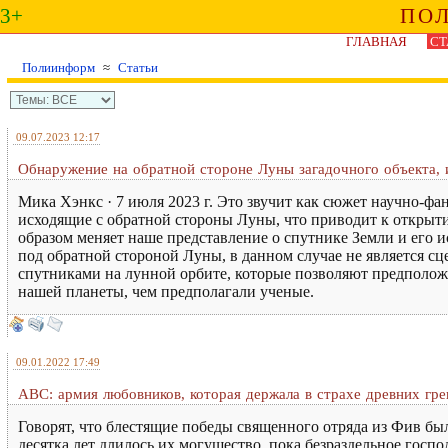
3+
ПО
ГЛАВНАЯ
СТ
Полиинформ
≈
Статьи
09.07.2023 12:17
Обнаружение на обратной стороне Луны загадочного объекта,
Мика Хэнкс · 7 июля 2023 г. Это звучит как сюжет научно-ф
исходящие с обратной стороны Луны, что приводит к открыт
образом меняет наше представление о спутнике Земли и его
под обратной стороной Луны, в данном случае не является с
спутниками на лунной орбите, которые позволяют предполож
нашей планеты, чем предполагали ученые.
09.01.2022 17:49
ABC: армия любовников, которая держала в страхе древних гре
Говорят, что блестящие победы священного отряда из Фив б
десятка лет длилось их могущество, пока безраздельное гос