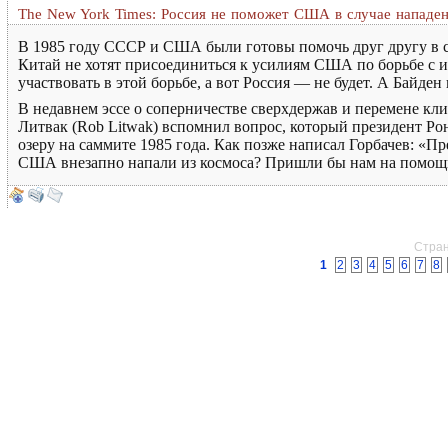
The New York Times: Россия не поможет США в случае нападе
В 1985 году СССР и США были готовы помочь друг другу в сл
Китай не хотят присоединиться к усилиям США по борьбе с и
участвовать в этой борьбе, а вот Россия — не будет. А Байден 
В недавнем эссе о соперничестве сверхдержав и перемене кл
Литвак (Rob Litwak) вспомнил вопрос, который президент Ро
озеру на саммите 1985 года. Как позже написал Горбачев: «Пр
США внезапно напали из космоса? Пришли бы нам на помощь?»
Стран
1
2
3
4
5
6
7
8