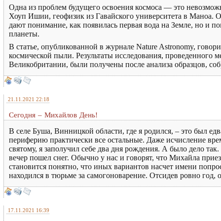
Одна из проблем будущего освоения космоса — это невозмож
Хоуп Ишии, геофизик из Гавайского университета в Маноа. Од
дают понимание, как появилась первая вода на Земле, но и п
планеты.
В статье, опубликованной в журнале Nature Astronomy, говорит
космической пыли. Результаты исследования, проведенного 
Великобритании, были получены после анализа образцов, со
21.11.2021 22:18
Сегодня – Михайлов День!
В селе Буша, Винницкой области, где я родился, – это был е
периферию практически все остальные. Даже исчисление време
святому, я заполучил себе два дня рождения. А было дело так.
вечер пошел снег. Обычно у нас и говорят, что Михайла приез
становится понятно, что иных вариантов насчет имени попрос
находился в тюрьме за самогоноварение. Отсидев ровно год, 
17.11.2021 16:39