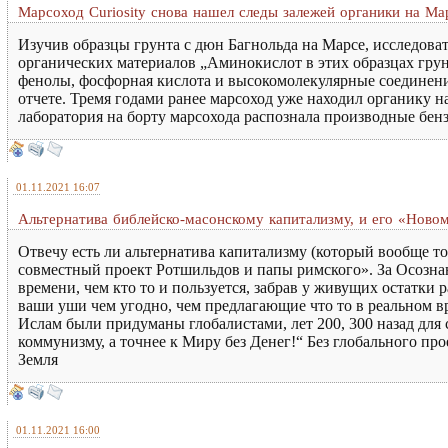
Марсоход Curiosity снова нашел следы залежей органики на Ма
Изучив образцы грунта с дюн Багнольда на Марсе, исследов
органических материалов „Аминокислот в этих образцах грун
фенолы, фосфорная кислота и высокомолекулярные соединени
отчете. Тремя годами ранее марсоход уже находил органику 
лаборатория на борту марсохода распознала производные бенз
01.11.2021 16:07
Альтернатива библейско-масонскому капитализму, и его «Нов
Отвечу есть ли альтернатива капитализму (который вообще т
совместный проект Ротшильдов и папы римского». За Осозна
времени, чем кто то и пользуется, забрав у живущих остатки
ваши уши чем угодно, чем предлагающие что то в реальном в
Ислам были придуманы глобалистами, лет 200, 300 назад для 
коммунизму, а точнее к Миру без Денег!“ Без глобального про
Земля
01.11.2021 16:00