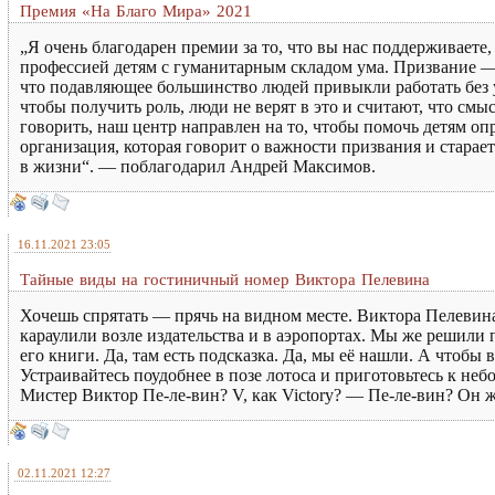
Премия «На Благо Мира» 2021
„Я очень благодарен премии за то, что вы нас поддерживаете
профессией детям с гуманитарным складом ума. Призвание — 
что подавляющее большинство людей привыкли работать без уд
чтобы получить роль, люди не верят в это и считают, что смы
говорить, наш центр направлен на то, чтобы помочь детям оп
организация, которая говорит о важности призвания и старает
в жизни“. — поблагодарил Андрей Максимов.
16.11.2021 23:05
Тайные виды на гостиничный номер Виктора Пелевина
Хочешь спрятать — прячь на видном месте. Виктора Пелевина
караулили возле издательства и в аэропортах. Мы же решили 
его книги. Да, там есть подсказка. Да, мы её нашли. А чтобы
Устраивайтесь поудобнее в позе лотоса и приготовьтесь к н
Мистер Виктор Пе-ле-вин? V, как Victory? — Пе-ле-вин? Он ж
02.11.2021 12:27