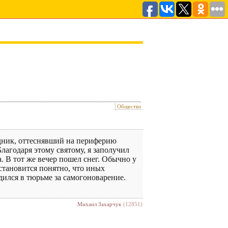
Общество
здник, оттеснявший на периферию
Благодаря этому святому, я заполучил
а. В тот же вечер пошел снег. Обычно у
 становится понятно, что иных
дился в тюрьме за самогоноварение.
Михаил Захарчук
(12851)