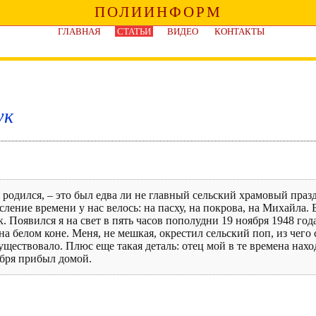
ПОЛИИНФОРМ
ГЛАВНАЯ
СТАТЬИ
ВИДЕО
КОНТАКТЫ
ук
я родился, – это был едва ли не главный сельский храмовый пра
ление времени у нас велось: на пасху, на покрова, на Михайла. 
к. Появился я на свет в пять часов пополудни 19 ноября 1948 год
на белом коне. Меня, не мешкая, окрестил сельский поп, из чего
уществовало. Плюс еще такая деталь: отец мой в те времена нахо
абря прибыл домой.