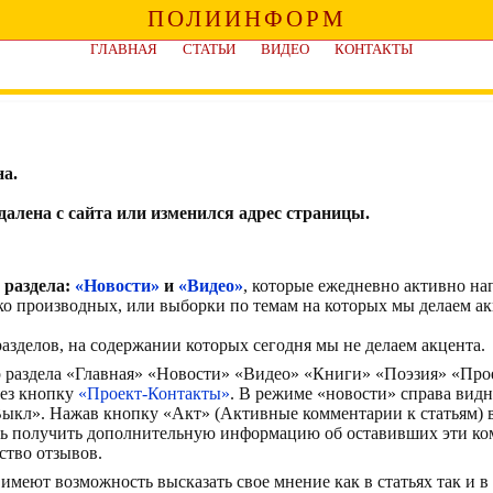
ПОЛИИНФОРМ
ГЛАВНАЯ
СТАТЬИ
ВИДЕО
КОНТАКТЫ
а.
алена с сайта или изменился адрес страницы.
 раздела:
«Новости»
и
«Видео»
, которые ежедневно активно н
ко производных, или выборки по темам на которых мы делаем ак
азделов, на содержании которых сегодня мы не делаем акцента.
р раздела «Главная» «Новости» «Видео» «Книги» «Поэзия» «Про
рез кнопку
«Проект-Контакты»
. В режиме «новости» справа вид
кл». Нажав кнопку «Акт» (Активные комментарии к статьям) в
ть получить дополнительную информацию об оставивших эти ко
ство отзывов.
имеют возможность высказать свое мнение как в статьях так и в