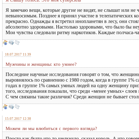
Я слышу голоса. Это моя суперсила
Я замечаю вещи, которые другие не видят, не слышат или не ч
невыносимым. Позднее я принял участие в телепатических к
прекрасно. Однажды я встретил инопланетян в лесу, они сто
абсолютно здоровыми. Настолько здоровыми, что было бы неу
Мои чувства следовали ритму наркотиков. Каждые полчаса-час я
18.07.2017 11:39
Мужчины и женщины: кто умнее?
Последние научные исследования говорят о том, что женщин
выровнялось по сравнению с 1980 годом, когда в группе 1%
годах в группе 1% самых умных людей на одну женщину прихо
того, исследования показали, что среди «менее умных» слоев
С чем связаны такие различия? Среди женщин не бывает стол
15.07.2017 12:38
Можем ли мы влюбиться с первого взгляда?
Просто как будто что-то щелкнуло, сказал король. А что гов