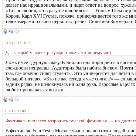
делает нас иррациональными, и ищет ответ на вопрос, хуже л
«Тот не любил, кто сразу не влюбился» — Уильям Шекспир был
Король Карл XVI Густав, похоже, придерживается того же мне
телекамерами о своей первой встрече с Сильвией Зоммерлат. 
21.03.2017 18:03
Да, каждый человек регулярно лжет. Но почему же?
Ложь имеет дурную славу. В Библии она порицается в восьмой
сложности неправды. Аудитория была набита битком. Почти 90
там, где обычно сидят студенты. Это университет для детей 
большой интерес. «Кто из вас сегодня уже солгал?» — спраши
задних рядах, не шелохнулась ни одна рука. Взрослые в целя
любит признаваться во лжи.
16.03.2017 09:56
Фестиваль пытается возродить русский феминизм — но достато
В фестивале Fem Fest в Москве участвовали сотни людей, п