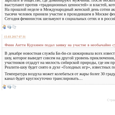
зарплате в обществе, где доминируют мужчины. После нескол
выступают против «традиционных ценностей» и властей, ко
На прошлой неделе в Международный женский день сотни акт
тысячи человек приняли участие в проходившем в Москве фес
Сегодня феминисток шельмуют в социальных сетях и в росс
15.03.2017 07:31
Финн Антти Курхинен подал заявку на участие в необычайно с
В декабре новостная служба Би-би-си шокировала всех извест
шоу, которое выведет совсем на другой уровень приключения, 
участников отдадут на милость сибирской природы, где им пр
Реалити-шоу будет снято в духе «Голодных игр», известных п
Температура воздуха может колебаться от жары более 30 гра
канал будет круглосуточно транслировать…
Стран