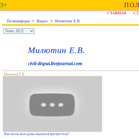
3+
ПО
ГЛАВНАЯ
СТ
Полиинформ
≈
Видео
≈
Милютин Е.В.
Милютин Е.В.
civil-disput.livejournal.com
Милютин Е.В.
Как могла моя душа оказаться внутри тела?