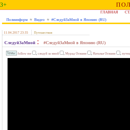
3+
ПО
ГЛАВНАЯ
СТ
Полиинформ
≈
Видео
≈
#СледуйЗаМной в Японию (RU)
11.04.2017 23:35
Путешествия
:
СледуйЗаМной
#СледуйЗаМной в Японию (RU)
,
,
,
,
follow me
следуй за мной
Мурад Османн
Наталья Османн
путеш