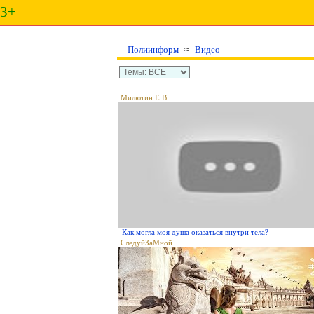
3+
Полиинформ
≈
Видео
Милютин Е.В.
Как могла моя душа оказаться внутри тела?
СледуйЗаМной