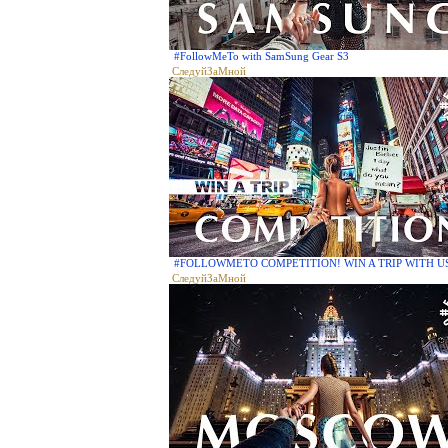
#FollowMeTo with SamSung Gear S3
СледуйЗаМной
#FOLLOWMETO COMPETITION! WIN A TRIP WITH U
СледуйЗаМной