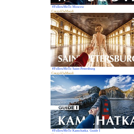
#FollowMeTo Moscow
СледуйЗаМной
#FollowMeTo Saint-Petersburg
СледуйЗаМной
#FollowMeTo Kamchatka. Guide I