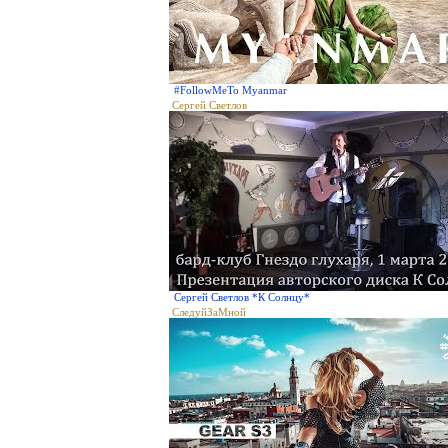
#FollowMeTo Myanmar
Сергей Светлов
Сергей Светлов *К Солнцу*
СледуйЗаМной