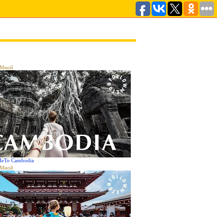
аМной
MeTo Cambodia
аМной