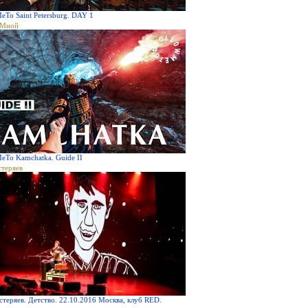
eTo Saint Petersburg. DAY 1
аМной
eTo Kamchatka. Guide II
стеряев
стеряев. Детство. 22.10.2016 Москва, клуб RED.