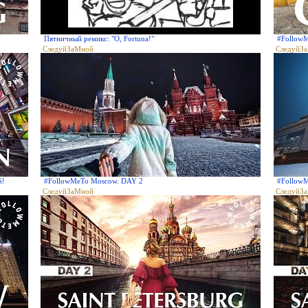
Пятничный ремикс: "O, Fortuna!"
#Follow
СледуйЗаМной
СледуйЗ
S!
#FollowMeTo Moscow. DAY 2
#Follow
СледуйЗаМной
СледуйЗ