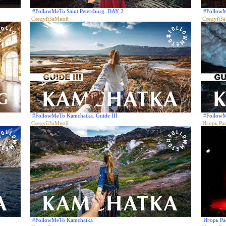
#FollowMeTo Saint Petersburg. DAY 2
#FollowM
СледуйЗаМной
СледуйЗ
#FollowMeTo Kamchatka. Guide III
#FollowM
СледуйЗаМной
Игорь Ра
#FollowMeTo Kamchatka
Игорь Ра