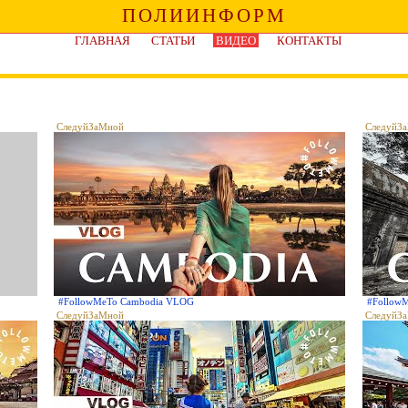
ПОЛИИНФОРМ
ГЛАВНАЯ
СТАТЬИ
ВИДЕО
КОНТАКТЫ
СледуйЗаМной
СледуйЗ
#FollowMeTo Cambodia VLOG
#Follow
СледуйЗаМной
СледуйЗ