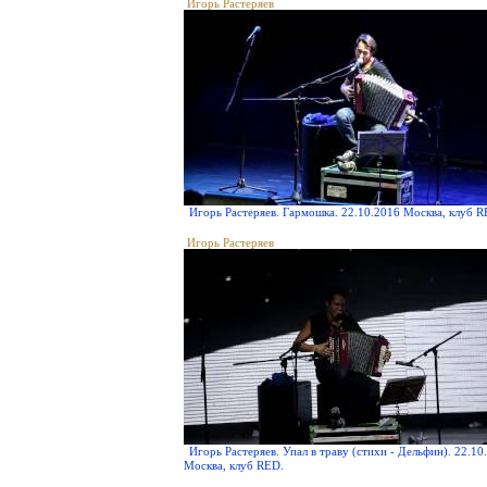
Игорь Растеряев
Игорь Растеряев. Гармошка. 22.10.2016 Москва, клуб R
Игорь Растеряев
Игорь Растеряев. Упал в траву (стихи - Дельфин). 22.10
Москва, клуб RED.