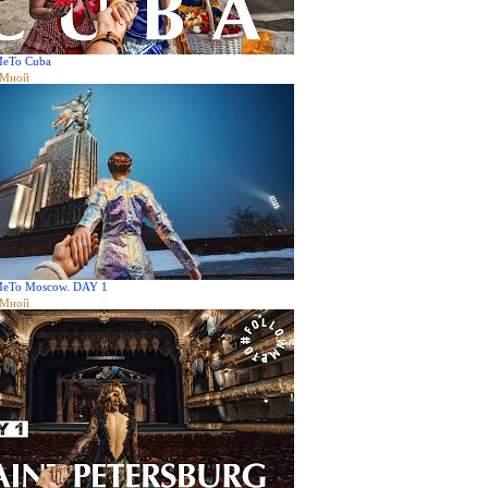
MeTo Cuba
аМной
MeTo Moscow. DAY 1
аМной