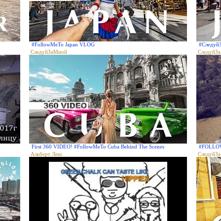
#FollowMeTo Japan VLOG
#Следуй
СледуйЗаМной
СледуйЗ
First 360 VIDEO! #FollowMeTo Cuba Behind The Scenes
#FOLLOW
Альберт Лекс
СледуйЗ