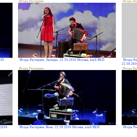
Игорь Растеряев
Игорь Ра
ED.
Игорь Растеряев. Звонарь. 22.10.2016 Москва, клуб RED.
Игорь Ра
22.10.201
Игорь Растеряев
Игорь Ра
.2016
Игорь Растеряев. Конь. 22.10.2016 Москва, клуб RED.
Игорь Ра