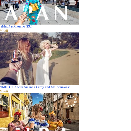
ЗаМной в Японию (RU)
аМной
METO LA with Amanda Cerny and Mr. Brainwash
аМной