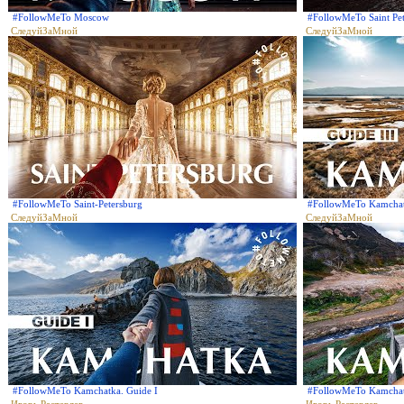
#FollowMeTo Moscow
#FollowMeTo Saint Pe
СледуйЗаМной
СледуйЗаМной
#FollowMeTo Saint-Petersburg
#FollowMeTo Kamchatk
СледуйЗаМной
СледуйЗаМной
#FollowMeTo Kamchatka. Guide I
#FollowMeTo Kamcha