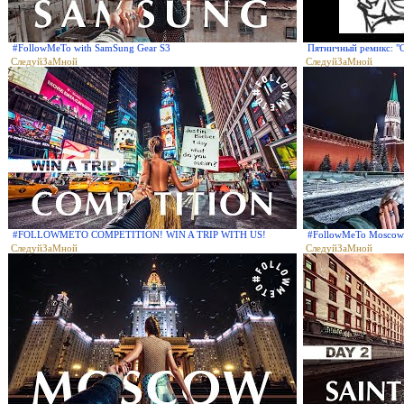
#FollowMeTo with SamSung Gear S3
Пятничный ремикс: "O
СледуйЗаМной
СледуйЗаМной
#FOLLOWMETO COMPETITION! WIN A TRIP WITH US!
#FollowMeTo Moscow
СледуйЗаМной
СледуйЗаМной