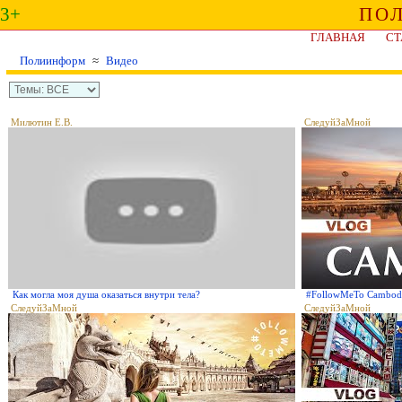
3+
ПО
ГЛАВНАЯ
СТ
Полиинформ
≈
Видео
Милютин Е.В.
СледуйЗаМной
Как могла моя душа оказаться внутри тела?
#FollowMeTo Cambo
СледуйЗаМной
СледуйЗаМной