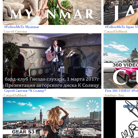
#FollowMeTo Myanmar
#FollowMeTo Japan 
Сергей Светлов
СледуйЗаМной
Сергей Светлов *К Солнцу*
First 360 VIDEO! #Fo
СледуйЗаМной
Альберт Лекс