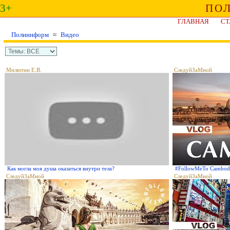
3+
ПО
ГЛАВНАЯ
СТ
Полиинформ
≈
Видео
Милютин Е.В.
СледуйЗаМной
Как могла моя душа оказаться внутри тела?
#FollowMeTo Cambo
СледуйЗаМной
СледуйЗаМной