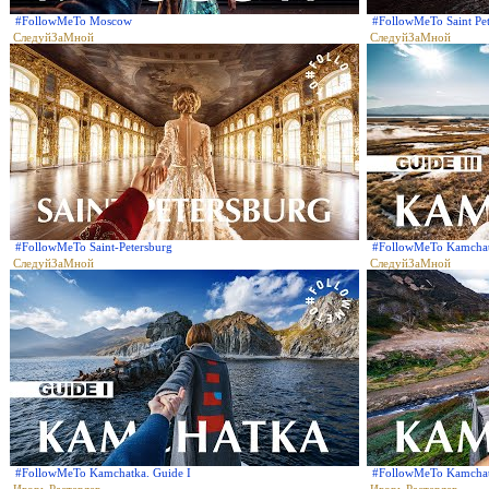
#FollowMeTo Moscow
#FollowMeTo Saint Pe
СледуйЗаМной
СледуйЗаМной
#FollowMeTo Saint-Petersburg
#FollowMeTo Kamchatk
СледуйЗаМной
СледуйЗаМной
#FollowMeTo Kamchatka. Guide I
#FollowMeTo Kamcha