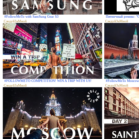
#FollowMeTo with SamSung Gear S3
Пятничный ремикс: "O
СледуйЗаМной
СледуйЗаМной
#FOLLOWMETO COMPETITION! WIN A TRIP WITH US!
#FollowMeTo Moscow
СледуйЗаМной
СледуйЗаМной