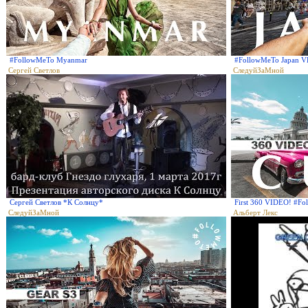
#FollowMeTo Myanmar
#FollowMeTo Japan 
Сергей Светлов
СледуйЗаМной
Сергей Светлов *К Солнцу*
First 360 VIDEO! #Fo
СледуйЗаМной
Альберт Лекс