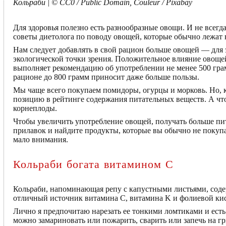
Кольраби | © CC0 / Public Domain, Couleur / Pixabay
Для здоровья полезно есть разнообразные овощи. И не всег
советы диетолога по поводу овощей, которые обычно лежат 
Нам следует добавлять в свой рацион больше овощей — для э
экологической точки зрения. Положительное влияние овощей
выполняет рекомендацию об употреблении не менее 500 гра
рационе до 800 грамм приносит даже больше пользы.
Мы чаще всего покупаем помидоры, огурцы и морковь. Но, к
позицию в рейтинге содержания питательных веществ. А что 
корнеплоды.
Чтобы увеличить употребление овощей, получать больше пи
прилавок и найдите продукты, которые вы обычно не покупа
мало внимания.
Кольраби богата витамином C
Кольраби, напоминающая репу с капустными листьями, содер
отличный источник витамина C, витамина K и фолиевой кис
Лично я предпочитаю нарезать ее тонкими ломтиками и есть 
можно замариновать или пожарить, сварить или запечь на гр