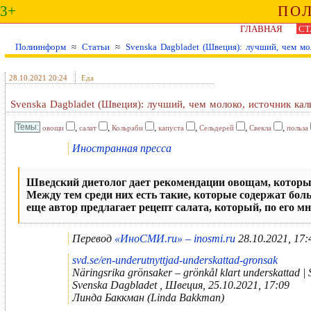
3+
ПО
ГЛАВНАЯ
СТ
Полиинформ
≈
Статьи
≈
Svenska Dagbladet (Швеция): лучший, чем мо
28.10.2021 20:24
Еда
Svenska Dagbladet (Швеция): лучший, чем молоко, источник кал
,
,
,
,
,
,
овощи
салат
Кольраби
капуста
Сельдерей
Свекла
польза
Иностранная пресса
Шведский диетолог дает рекомендации овощам, которые
Между тем среди них есть такие, которые содержат боль
еще автор предлагает рецепт салата, который, по его 
Перевод
«ИноСМИ.ru» – inosmi.ru
28.10.2021, 17:
svd.se/en-underutnyttjad-underskattad-gronsak
Näringsrika grönsaker – grönkål klart underskattad |
Svenska Dagbladet , Швеция, 25.10.2021, 17:09
Линда Баккман (Linda Bakkman)