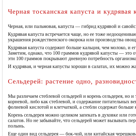
Черная тосканская капуста и кудрявая 
Черная, или пальмовая, капуста — гибрид кудрявой и савойс
Кудрявая капуста встречается чаще, но ее тоже недооцениваю
украшения рождественского окорока или производства овощ
Кудрявая капуста содержит больше кальция, чем молоко, и ег
Заметим, однако, что 100 граммов кудрявой капусты — это о
эти 100 граммов покрывают дневную потребность организма
И кудрявая, и черная капусты хороши в салатах, их можно жар
Сельдерей: растение одно, разновиднос
Мы различаем стеблевой сельдерей и корень сельдерея, но и
корневой, либо как стеблевой, и содержание питательных ве
фолиевой кислотой и клетчаткой, а стебли содержат больше 
Корень сельдерея можно целиком запекать в духовке или гот
салатов. Но не забывайте, что сельдерей может вызывать п
полынь.
Еще один вид сельдерея — бок-чой, или китайская черешкова