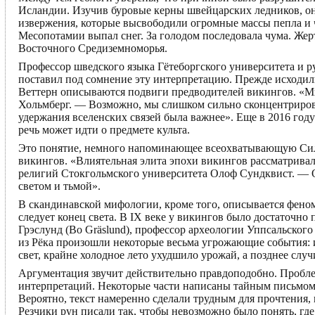
Исландии. Изучив буровые керны швейцарских ледников, он
извержения, которые высвободили огромные массы пепла и ч
Месопотамии выпал снег. За голодом последовала чума. Же
Восточного Средиземноморья.
Профессор шведского языка Гётеборгского университета и р
поставил под сомнение эту интерпретацию. Прежде исходили 
Веттерн описываются подвиги предводителей викингов. «Мы 
Хольмберг. — Возможно, мы слишком сильно сконцентрирова
удержания вселенских связей была важнее». Еще в 2016 году
речь может идти о предмете культа.
Это понятие, немного напоминающее всеохватывающую Силу 
викингов. «Влиятельная элита эпохи викингов рассматривал
религий Стокгольмского университета Олоф Сундквист. — О
светом и тьмой».
В скандинавской мифологии, кроме того, описывается фено
следует конец света. В IX веке у викингов было достаточно
Грэслунд (Bo Gräslund), профессор археологии Уппсальског
из Рёка произошли некоторые весьма угрожающие события: и
свет, крайне холодное лето ухудшило урожай, а позднее случ
Аргументация звучит действительно правдоподобно. Проблем
интерпретаций. Некоторые части написаны тайным письмом,
Вероятно, текст намеренно сделали трудным для прочтения,
Резчики рун писали так, чтобы невозможно было понять, где