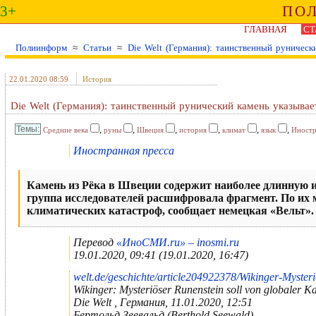
3+
ПО
ГЛАВНАЯ
СТ
Полиинформ
≈
Статьи
≈
Die Welt (Германия): таинственный руническ
22.01.2020 08:59
История
Die Welt (Германия): таинственный рунический камень указывае
,
,
,
,
,
,
Средние века
руны
Швеция
история
климат
язык
Иностр
Иностранная пресса
Камень из Рёка в Швеции содержит наиболее длинную из
группа исследователей расшифровала фрагмент. По их мн
климатических катастроф, сообщает немецкая «Вельт».
Перевод
«ИноСМИ.ru» – inosmi.ru
19.01.2020, 09:41
(19.01.2020, 16:47)
welt.de/geschichte/article204922378/Wikinger-Myster
Wikinger: Mysteriöser Runenstein soll von globaler 
Die Welt , Германия, 11.01.2020, 12:51
Бертольд Зеевальд (Berthold Seewald)