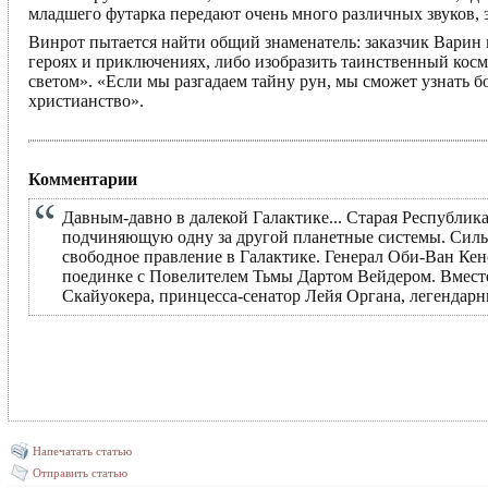
младшего футарка передают очень много различных звуков,
Винрот пытается найти общий знаменатель: заказчик Варин и
героях и приключениях, либо изобразить таинственный кос
светом». «Если мы разгадаем тайну рун, мы сможет узнать 
христианство».
Комментарии
Давным-давно в далекой Галактике... Старая Республик
подчиняющую одну за другой планетные системы. Силы 
свободное правление в Галактике. Генерал Оби-Ван Кен
поединке с Повелителем Тьмы Дартом Вейдером. Вмест
Скайуокера, принцесса-сенатор Лейя Органа, легендарн
Напечатать статью
Отправить статью