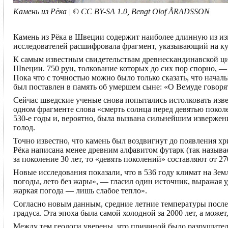
Камень из Рёка | © CC BY-SA 1.0, Bengt Olof ÅRADSSON
Камень из Рёка в Швеции содержит наиболее длинную из изв
исследователей расшифровала фрагмент, указывающий на кул
К самым известным свидетельствам древнескандинавской ци
Швеции. 750 рун, толкование которых до сих пор спорно, —
Пока что с точностью можно было только сказать, что началь
был поставлен в память об умершем сыне: «О Вемуде говоря
Сейчас шведские ученые снова попытались истолковать изв
одном фрагменте слова «смерть солнца перед девятью поколе
530-е годы и, вероятно, была вызвана сильнейшим извержени
голод.
Точно известно, что камень был воздвигнут до появления хр
Рёка написана менее древним алфавитом футарк (так называ
за поколение 30 лет, то «девять поколений» составляют от 27
Новые исследования показали, что в 536 году климат на Земл
погоды, лето без жары», — гласил один источник, выражая у
жаркая погода — лишь слабое тепло».
Согласно новым данным, средние летние температуры после 53
градуса. Эта эпоха была самой холодной за 2000 лет, а може
Между тем геологи уверены, что причиной было разрушител