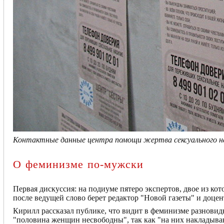
Контактные данные центра помощи жертва сексуального н
О феминизме по-мужски
Первая дискуссия: на подиуме пятеро экспертов, двое из к
после ведущей слово берет редактор "Новой газеты" и доц
Кирилл рассказал публике, что видит в феминизме разновидн
"половина женщин несвободны", так как "на них накладываю