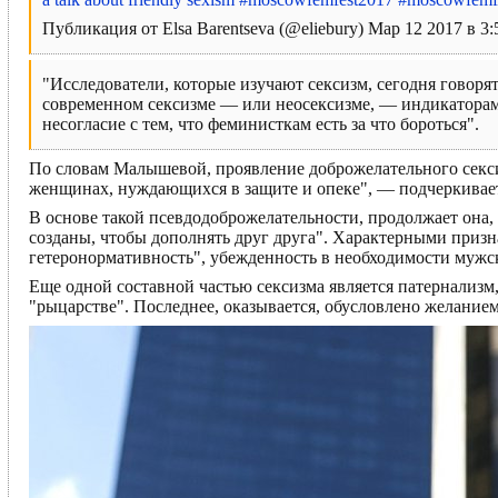
Публикация от Elsa Barentseva (@eliebury) Мар 12 2017 в 3
"Исследователи, которые изучают сексизм, сегодня говоря
современном сексизме — или неосексизме, — индикаторам
несогласие с тем, что феминисткам есть за что бороться".
По словам Малышевой, проявление доброжелательного секси
женщинах, нуждающихся в защите и опеке", — подчеркивает
В основе такой псевдодоброжелательности, продолжает он
созданы, чтобы дополнять друг друга". Характерными призн
гетеронормативность", убежденность в необходимости мужс
Еще одной составной частью сексизма является патернализм
"рыцарстве". Последнее, оказывается, обусловлено желание