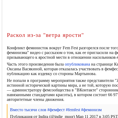
Раскол из-за "ветра ярости"
Конфликт феминисток вокруг Fem Fest разгорелся после тог
феминизма" видео с рассказом о том, как ее пригласили на ф
призывающего к яростной мести в отношении насильников
Часть этого произведения была
опубликована
на странице Ки
Оксаны Васякиной, которая отказалась участвовать в фемфе
публикацию как издевку со стороны Мартынова.
Не попали в программу мероприятия также представители 
истинной исторической картины мира, а не той, которую п
— администратору фемсообщества в "ВКонтакте" стороннико
навязанными стандартами красоты), в котором состоит 66 97
авторитетные члены движения.
Вместо тысячи слов #фемфест #femfest #феминизм
Публикация от Indira (@indie_moor) Мар 11 2017 в 3:05 PST