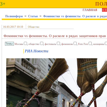
3+
ПО
ГЛАВНАЯ
СТ
Полиинформ
≈
Статьи
≈
Феминистки vs феминисты. О расколе в ряда
16.03.2017 10:10
Общество
Феминистки vs феминисты. О расколе в рядах защитников пра
,
,
,
,
,
Москва
общество
фестиваль
феминизм
Fem Fest
женщины
РИА Новости