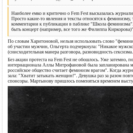
Наиболее емко и критично о Fem Fest высказалась журнал
Просто какие-то явления и тексты относятся к феминизму, 
комментарии к публикации в паблике "Школа феминизма"
быть концерт (например, все того же Филиппа Киркорова)"
По словам Харитоновой, нельзя использовать слово "фемини
об участии мужчин, Ольгерта подчеркнула: "Никакое мужск
(снисходительная манера разговора, разновидность сексизма
Без акции протеста на Fem Fest не обошлось. Уже затемно,
интернационала Аллы Митрофановой была запланирована м
российское общество считает феминизм врагом". Когда журна
зала: "Хватит затыкать женщин!". Девушка раз за разом пов
спонсоры. Мартынову пришлось поменяться временем выст