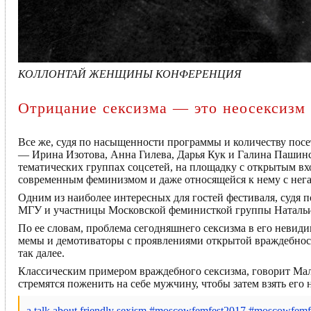
КОЛЛОНТАЙ ЖЕНЩИНЫ КОНФЕРЕНЦИЯ
Отрицание сексизма — это неосексизм
Все же, судя по насыщенности программы и количеству посет
— Ирина Изотова, Анна Гилева, Дарья Кук и Галина Пашинс
тематических группах соцсетей, на площадку с открытым вх
современным феминизмом и даже относящейся к нему с нег
Одним из наиболее интересных для гостей фестиваля, судя п
МГУ и участницы Московской феминисткой группы Натальи
По ее словам, проблема сегодняшнего сексизма в его невиди
мемы и демотиваторы с проявлениями открытой враждебнос
так далее.
Классическим примером враждебного сексизма, говорит Ма
стремятся поженить на себе мужчину, чтобы затем взять его 
a talk about friendly sexism #moscowfemfest2017 #moscowfemfe