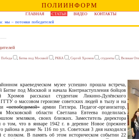
ПОЛИИНФОРМ
ГЛАВНАЯ
СТАТЬИ
ВИДЕО
КОНТАКТЫ
да: мы – потомки победителей
дителей
,
,
,
,
,
,
Победа
Битва под Москвой
РККА
Сергей Хромов
студенты
Великая От
айонном краеведческом музее успешно прошла встреча,
й Битве под Москвой и начала Контрнаступления бойцов
 Хромов рассказал студентам Ликино-Дулёвского
 ГГТУ о массовом героизме советских людей в тылу и на
ами
«непобедимой»
армии Гитлера. Педагог-организатор,
ия Московской области Светлана Евтеева поделилась
шлом земляков, своих близких. Заместитель директора
 о том, что в январе 1942 г. в деревне Новое (прежнее
о района в доме № 116 по ул. Советская 3 дня находился
 с полком. В память об этом историческом событии 22