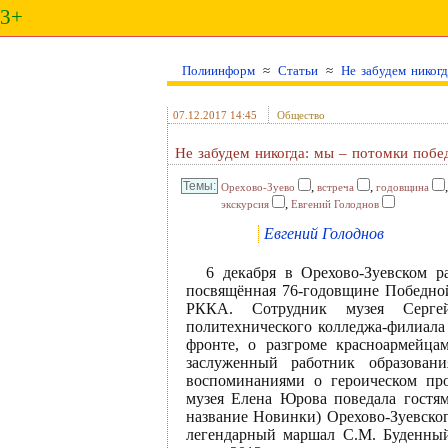
3+
Полиинформ
≈
Статьи
≈
Не забудем никог
07.12.2017 14:45
Общество
Не забудем никогда: мы – потомки побе
,
,
Орехово-Зуево
встреча
годовщина
,
экскурсия
Евгений Голоднов
Евгений Голоднов
6 декабря в Орехово-Зуевском р
посвящённая 76-годовщине Победно
РККА. Сотрудник музея Сергей
политехнического колледжа-филиала
фронте, о разгроме красноармейц
заслуженный работник образован
воспоминаниями о героическом про
музея Елена Юрова поведала гостям
название Новинки) Орехово-Зуевског
легендарный маршал С.М. Буденный