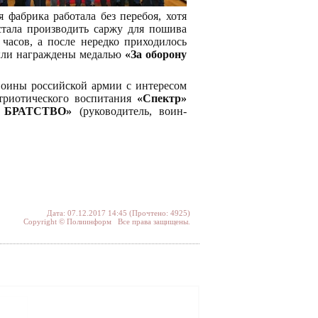
фабрика работала без перебоя, хотя
тала производить саржу для пошива
часов, а после нередко приходилось
 были награждены медалью
«За оборону
воины российской армии с интересом
атриотического воспитания
«Спектр»
 БРАТСТВО»
(руководитель, воин-
Дата: 07.12.2017 14:45 (Прочтено: 4925)
Copyright © Полиинформ Все права защищены.