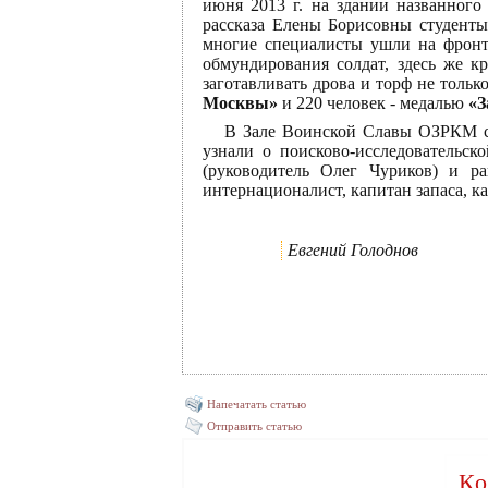
июня 2013 г. на здании названного
рассказа Елены Борисовны студенты
многие специалисты ушли на фронт
обмундирования солдат, здесь же к
заготавливать дрова и торф не толь
Москвы»
и 220 человек - медалью
«З
В Зале Воинской Славы ОЗРКМ со
узнали о поисково-исследовательск
(руководитель Олег Чуриков) и р
интернационалист, капитан запаса, к
Евгений Голоднов
Напечатать статью
Отправить статью
Ко