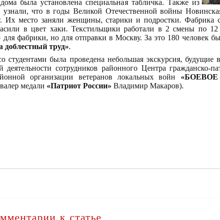
 дома была установлена специальная табличка. Также из
 узнали, что в годы Великой Отечественной войны Новинская 
. Их место заняли женщины, старики и подростки. Фабрика с
расили в цвет хаки. Текстильщики работали в 2 смены по 12 
ко для фабрики, но для отправки в Москву. За это 180 человек
а доблестный труд»
.
 студентами была проведена небольшая экскурсия, будущие 
ой деятельности сотрудников районного Центра гражданско-п
айонной организации ветеранов локальных войн
«БОЕВОЕ
авалер медали
«Патриот России»
Владимир Макаров).
мментарии к статье