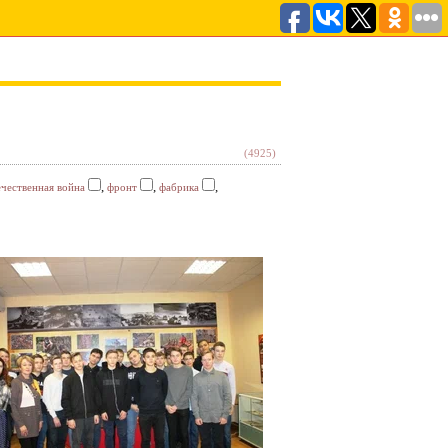
(4925)
,
,
,
ечественная война
фронт
фабрика