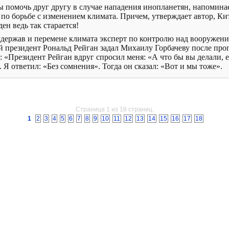
помочь друг другу в случае нападения инопланетян, напоминает
о борьбе с изменением климата. Причем, утверждает автор, Кит
ден ведь так старается!
рхдержав и перемене климата эксперт по контролю над вооружен
й президент Рональд Рейган задал Михаилу Горбачеву после про
в: «Президент Рейган вдруг спросил меня: «А что бы вы делали,
Я ответил: «Без сомнения». Тогда он сказал: «Вот и мы тоже».
Страница 1 из 18 страниц.
1
2
3
4
5
6
7
8
9
10
11
12
13
14
15
16
17
18
КОНТАКТЫ
РЕГИСТРАЦИЯ
При цитировании материалов индексируемая гиперссылка обязательна.