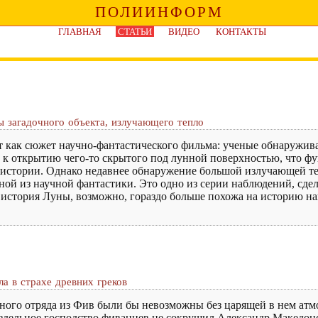
ПОЛИИНФОРМ
ГЛАВНАЯ
СТАТЬИ
ВИДЕО
КОНТАКТЫ
 загадочного объекта, излучающего тепло
ит как сюжет научно-фантастического фильма: ученые обнаружив
 к открытию чего-то скрытого под лунной поверхностью, что ф
о истории. Однако недавнее обнаружение большой излучающей т
еной из научной фантастики. Это одно из серии наблюдений, сд
 история Луны, возможно, гораздо больше похожа на историю н
а в страхе древних греков
нного отряда из Фив были бы невозможны без царящей в нем атм
раздельное господство фиванцев не сокрушил Александр Македон