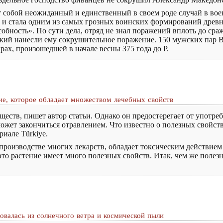
 собой неожиданный и единственный в своем роде случай в вое
р и стала одним из самых грозных воинских формирований древно
бность». По сути дела, отряд не знал поражений вплоть до сра
ский нанесли ему сокрушительное поражение. 150 мужских пар
рах, произошедшей в начале весны 375 года до Р.
ие, которое обладает множеством лечебных свойств
еств, пишет автор статьи. Однако он предостерегает от употреб
ожет закончиться отравлением. Что известно о полезных свойст
иале Türkiye.
 производстве многих лекарств, обладает токсическим действием
 это растение имеет много полезных свойств. Итак, чем же поле
азовалась из солнечного ветра и космической пыли