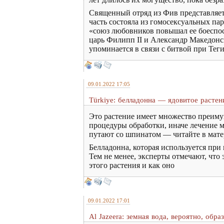
Священный отряд из Фив представляет
часть состояла из гомосексуальных па
«союз любовников повышал ее боеспосо
царь Филипп II и Александр Македон
упоминается в связи с битвой при Теги
09.01.2022 17:05
Türkiye: белладонна — ядовитое растен
Это растение имеет множество преимущ
процедуры обработки, иначе лечение м
путают со шпинатом — читайте в матер
Белладонна, которая используется при
Тем не менее, эксперты отмечают, что
этого растения и как оно
09.01.2022 17:01
Al Jazeera: земная вода, вероятно, обр