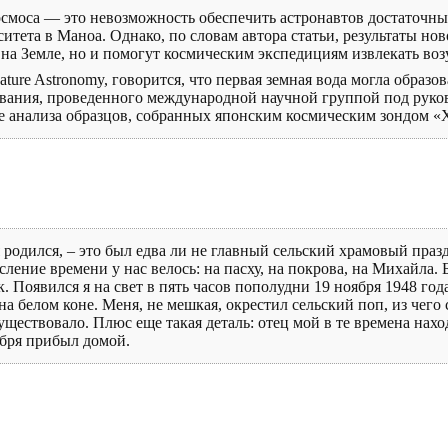
осмоса — это невозможность обеспечить астронавтов достаточны
итета в Маноа. Однако, по словам автора статьи, результаты нов
 на Земле, но и помогут космическим экспедициям извлекать воз
ture Astronomy, говорится, что первая земная вода могла образов
ования, проведенного международной научной группой под руков
 анализа образцов, собранных японским космическим зондом «Ха
я родился, – это был едва ли не главный сельский храмовый пра
ление времени у нас велось: на пасху, на покрова, на Михайла. 
к. Появился я на свет в пять часов пополудни 19 ноября 1948 год
на белом коне. Меня, не мешкая, окрестил сельский поп, из чего
уществовало. Плюс еще такая деталь: отец мой в те времена нахо
абря прибыл домой.