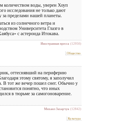
м количеством воды, уверен Хоуп
ого исследования не только дают
у за пределами нашей планеты.
аться из солнечного ветра и
одством Университета Глазго в
ябуса» с астероида Итокава.
Иностранная пресса
(12950)
Общество
здник, оттеснявший на периферию
Благодаря этому святому, я заполучил
а. В тот же вечер пошел снег. Обычно у
 становится понятно, что иных
дился в тюрьме за самогоноварение.
Михаил Захарчук
(12842)
Культура