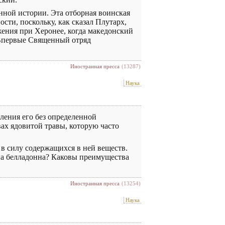
нной истории. Эта отборная воинская
сти, поскольку, как сказал Плутарх,
жения при Херонее, когда македонский
 Впервые Священный отряд
Иностранная пресса
(13287)
Наука
ления его без определенной
вах ядовитой травы, которую часто
 в силу содержащихся в ней веществ.
зна белладонна? Каковы преимущества
Иностранная пресса
(13254)
Наука