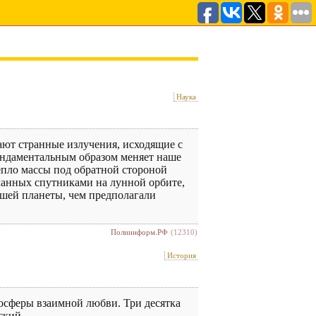
Наука
ают странные излучения, исходящие с
ундаментальным образом меняет наше
епло массы под обратной стороной
еланных спутниками на лунной орбите,
ашей планеты, чем предполагали
Полиинформ.РФ
(12310)
История
осферы взаимной любви. Три десятка
ский.