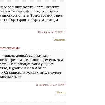
анете больших залежей органических
нзола и аммиака, фенолы, фосфорная
аписано в отчете. Тремя годами ранее
кая лаборатория на борту марсохода
Полиинформ.РФ
(8941)
Общество
апитализмом»
м – «инклюзивный капитализм –
огия в режиме реального времени, чем
 мастей, забивающие ваши уши чем
нство, Иудаизм и Ислам были
д к Сталинскому коммунизму, а точнее
планеты Земля
Коновалов Михаил
(5969)
Космос