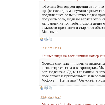
„Я очень благодарен премии за то, чт
профессией детям с гуманитарным скла
подавляющее большинство людей привык
получить роль, люди не верят в это и 
направлен на то, чтобы помочь детям 
важности призвания и старается объяс
Максимов.
16.11.2021 23:05
Тайные виды на гостиничный номер Ви
Хочешь спрятать — прячь на видном ме
возле издательства и в аэропортах. М
есть подсказка. Да, мы её нашли. А чт
позе лотоса и приготовьтесь к небол
Victory? — Пе-ле-вин? Он живёт в но
02.11.2021 12:27
Марсоход Curiosity снова нашел следы 