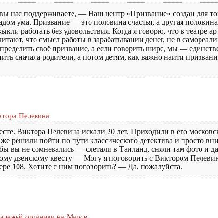
о вы нас поддерживаете, — Наш центр «Призвание» создан для то
дом ума. Призвание — это половина счастья, а другая половина
ли работать без удовольствия. Когда я говорю, что в театре ар
считают, что смысл работы в зарабатывании денег, не в самореал
определить своё призвание, а если говорить шире, мы — единстве
нить сначала родители, а потом детям, как важно найти призва
ктора Пелевина
сте. Виктора Пелевина искали 20 лет. Приходили в его московс
ы же решили пойти по пути классического детектива и просто вни
обы вы не сомневались — слетали в Таиланд, сняли там фото и д
ьшому дзенскому квесту — Могу я поговорить с Виктором Пелеви
мере 108. Хотите с ним поговорить? — Да, пожалуйста.
залежей органики на Марсе