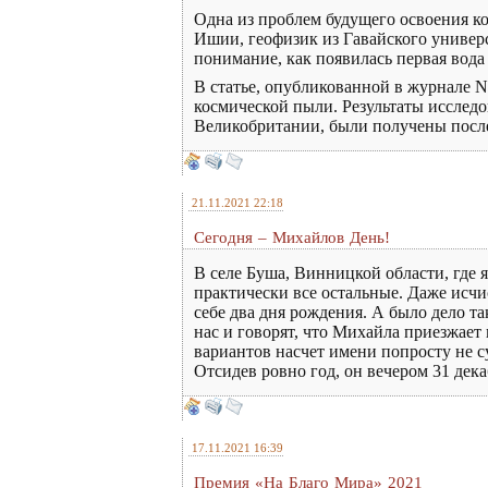
Одна из проблем будущего освоения к
Ишии, геофизик из Гавайского универс
понимание, как появилась первая вода
В статье, опубликованной в журнале Na
космической пыли. Результаты исслед
Великобритании, были получены после
21.11.2021 22:18
Сегодня – Михайлов День!
В селе Буша, Винницкой области, где 
практически все остальные. Даже исчис
себе два дня рождения. А было дело та
нас и говорят, что Михайла приезжает 
вариантов насчет имени попросту не с
Отсидев ровно год, он вечером 31 дек
17.11.2021 16:39
Премия «На Благо Мира» 2021