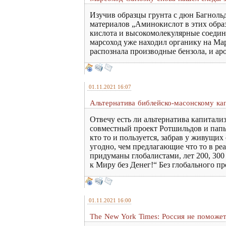
Изучив образцы грунта с дюн Багноль
материалов „Аминокислот в этих образ
кислота и высокомолекулярные соедин
марсоход уже находил органику на Мар
распознала производные бензола, и ар
01.11.2021 16:07
Альтернатива библейско-масонскому к
Отвечу есть ли альтернатива капитал
совместный проект Ротшильдов и папы
кто то и пользуется, забрав у живущи
угодно, чем предлагающие что то в р
придуманы глобалистами, лет 200, 300 
к Миру без Денег!“ Без глобального пр
01.11.2021 16:00
The New York Times: Россия не поможе