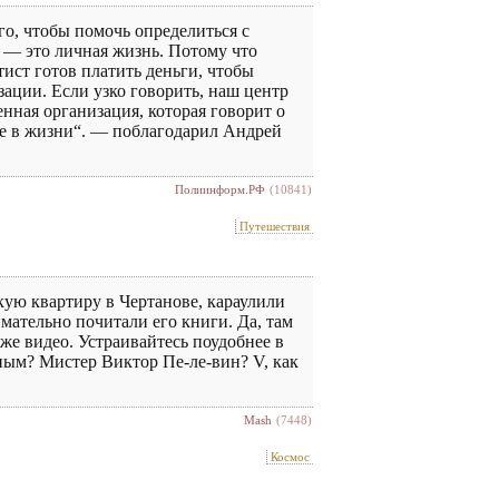
го, чтобы помочь определиться с
 — это личная жизнь. Потому что
тист готов платить деньги, чтобы
изации. Если узко говорить, наш центр
нная организация, которая говорит о
ние в жизни“. — поблагодарил Андрей
Полиинформ.РФ
(10841)
Путешествия
кую квартиру в Чертанове, караулили
мательно почитали его книги. Да, там
аже видео. Устраивайтесь поудобнее в
ным? Мистер Виктор Пе-ле-вин? V, как
Mash
(7448)
Космос