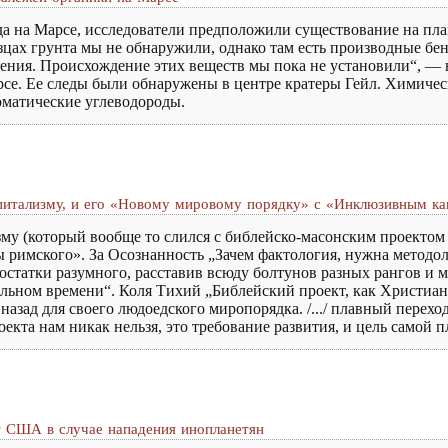
да на Марсе, исследователи предположили существование на пл
цах грунта мы не обнаружили, однако там есть производные бе
ения. Происхождение этих веществ мы пока не установили“, — н
се. Ее следы были обнаружены в центре кратеры Гейл. Химичес
оматические углеводороды.
апитализму, и его «Новому мировому порядку» с «Инклюзивным к
изму (который вообще то слился с библейско-масонским проекто
 римского». За Осознанность „Зачем фактология, нужна методол
х остатки разумного, расставив всюду болтунов разных рангов и
еальном времени“. Коля Тихий „Библейский проект, как Христиа
назад для своего людоедского миропорядка. /.../ плавный перехо
оекта нам никак нельзя, это требование развития, и цель самой 
т США в случае нападения инопланетян