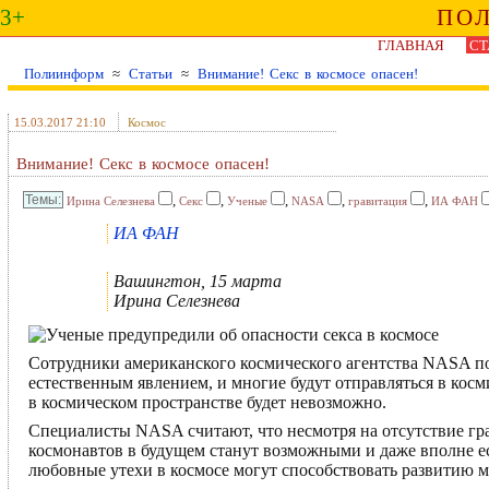
3+
ПО
ГЛАВНАЯ
СТ
Полиинформ
≈
Статьи
≈
Внимание! Секс в космосе опасен!
15.03.2017 21:10
Космос
Внимание! Секс в космосе опасен!
,
,
,
,
,
Ирина Селезнева
Секс
Ученые
NASA
гравитация
ИА ФАН
ИА ФАН
Вашингтон, 15 марта
Ирина Селезнева
Сотрудники американского космического агентства NASA пол
естественным явлением, и многие будут отправляться в кос
в космическом пространстве будет невозможно.
Специалисты NASA считают, что несмотря на отсутствие гр
космонавтов в будущем станут возможными и даже вполне ес
любовные утехи в космосе могут способствовать развитию мо