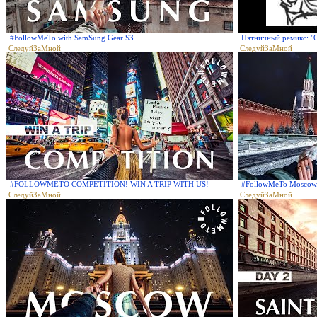
#FollowMeTo with SamSung Gear S3
Пятничный ремикс: "O
СледуйЗаМной
СледуйЗаМной
#FOLLOWMETO COMPETITION! WIN A TRIP WITH US!
#FollowMeTo Moscow
СледуйЗаМной
СледуйЗаМной