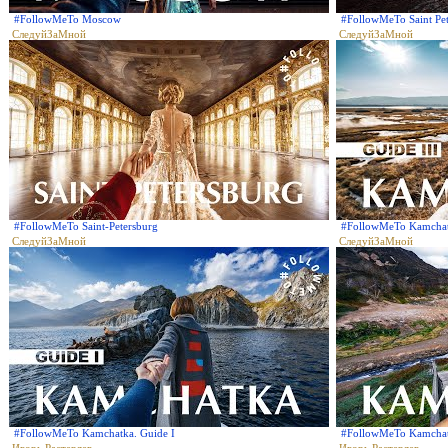
#FollowMeTo Moscow
#FollowMeTo Saint Pe
СледуйЗаМной
СледуйЗаМной
#FollowMeTo Saint-Petersburg
#FollowMeTo Kamchatk
СледуйЗаМной
СледуйЗаМной
#FollowMeTo Kamchatka. Guide I
#FollowMeTo Kamcha