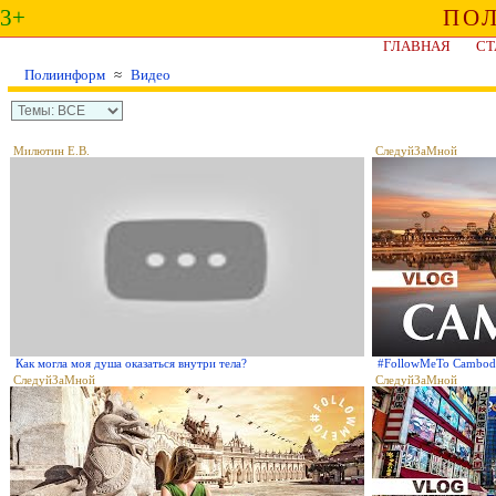
3+
ПО
ГЛАВНАЯ
СТ
Полиинформ
≈
Видео
Милютин Е.В.
СледуйЗаМной
Как могла моя душа оказаться внутри тела?
#FollowMeTo Cambo
СледуйЗаМной
СледуйЗаМной