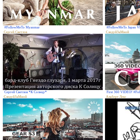
#FollowMeTo Myanmar
#FollowMeTo Japan 
Сергей Светлов
СледуйЗаМной
Сергей Светлов *К Солнцу*
First 360 VIDEO! #Fo
СледуйЗаМной
Альберт Лекс