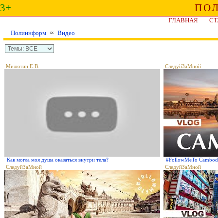
3+
ПО
ГЛАВНАЯ
СТ
Полиинформ
≈
Видео
Милютин Е.В.
СледуйЗаМной
Как могла моя душа оказаться внутри тела?
#FollowMeTo Cambo
СледуйЗаМной
СледуйЗаМной