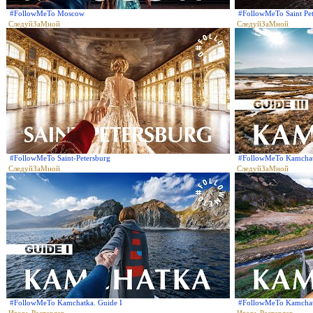
#FollowMeTo Moscow
#FollowMeTo Saint Pe
СледуйЗаМной
СледуйЗаМной
#FollowMeTo Saint-Petersburg
#FollowMeTo Kamchatk
СледуйЗаМной
СледуйЗаМной
#FollowMeTo Kamchatka. Guide I
#FollowMeTo Kamcha