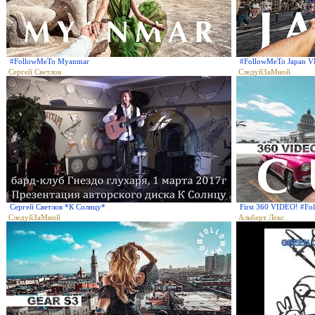
#FollowMeTo Myanmar
#FollowMeTo Japan 
Сергей Светлов
СледуйЗаМной
Сергей Светлов *К Солнцу*
First 360 VIDEO! #Fo
СледуйЗаМной
Альберт Лекс