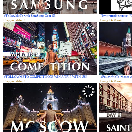
#FollowMeTo with SamSung Gear S3
Пятничный ремикс: "O
СледуйЗаМной
СледуйЗаМной
#FOLLOWMETO COMPETITION! WIN A TRIP WITH US!
#FollowMeTo Moscow
СледуйЗаМной
СледуйЗаМной