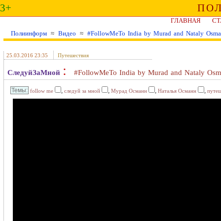
3+
ПО
ГЛАВНАЯ
СТ
Полиинформ
≈
Видео
≈
#FollowMeTo India by Murad and Nataly Osm
25.03.2016 23:35
Путешествия
:
СледуйЗаМной
#FollowMeTo India by Murad and Nataly Os
,
,
,
,
follow me
следуй за мной
Мурад Османн
Наталья Османн
путеш