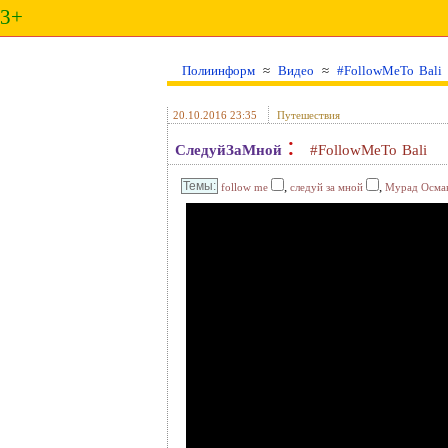
3+
Полиинформ
≈
Видео
≈
#FollowMeTo Bali
20.10.2016 23:35
Путешествия
:
СледуйЗаМной
#FollowMeTo Bali
,
,
follow me
следуй за мной
Мурад Осма