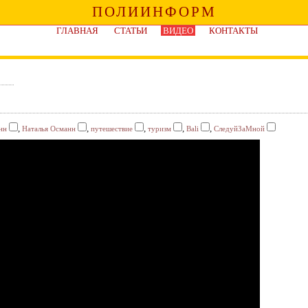
ПОЛИИНФОРМ
ГЛАВНАЯ
СТАТЬИ
ВИДЕО
КОНТАКТЫ
,
,
,
,
,
нн
Наталья Османн
путешествие
туризм
Bali
СледуйЗаМной