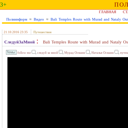
3+
ПО
ГЛАВНАЯ
СТ
Полиинформ
≈
Видео
≈
Bali Temples Route with Murad and Nataly Os
21.10.2016 23:35
Путешествия
:
СледуйЗаМной
Bali Temples Route with Murad and Nataly O
,
,
,
,
follow me
следуй за мной
Мурад Османн
Наталья Османн
путеш