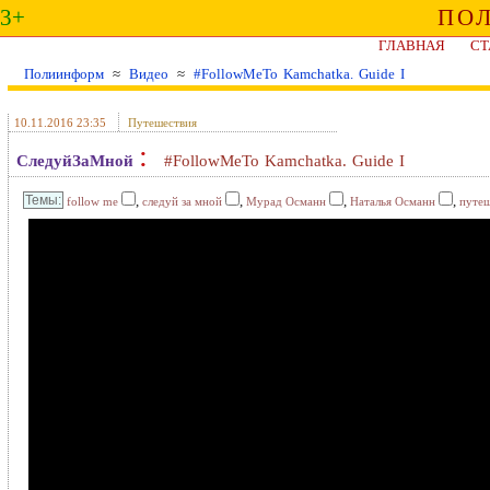
3+
ПО
ГЛАВНАЯ
СТ
Полиинформ
≈
Видео
≈
#FollowMeTo Kamchatka. Guide I
10.11.2016 23:35
Путешествия
:
СледуйЗаМной
#FollowMeTo Kamchatka. Guide I
,
,
,
,
follow me
следуй за мной
Мурад Османн
Наталья Османн
путеш