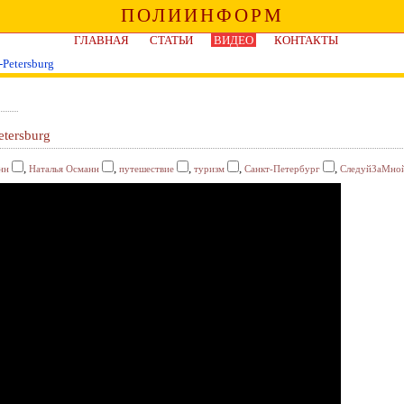
ПОЛИИНФОРМ
ГЛАВНАЯ
СТАТЬИ
ВИДЕО
КОНТАКТЫ
Petersburg
etersburg
,
,
,
,
,
нн
Наталья Османн
путешествие
туризм
Санкт-Петербург
СледуйЗаМно