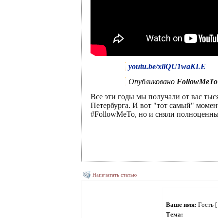
youtu.be/xllQU1waKLE
Опубликовано
FollowMeTo
Все эти годы мы получали от вас тыс
Петербурга. И вот "тот самый" момен
#FollowMeTo, но и сняли полноценн
Напечатать статью
Ваше имя:
Гость 
Тема: