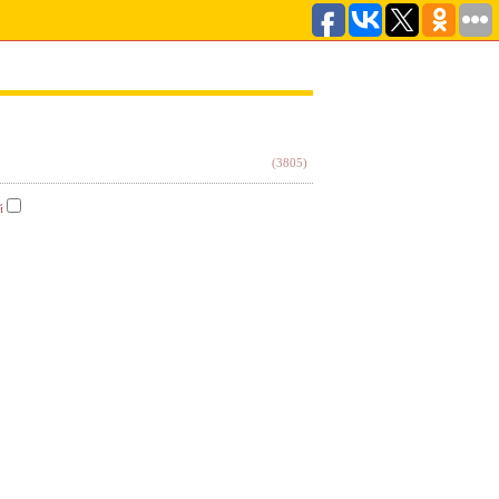
(3805)
й