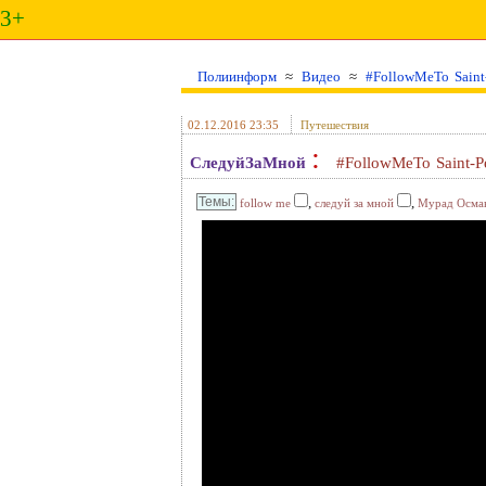
3+
Полиинформ
≈
Видео
≈
#FollowMeTo Saint-
02.12.2016 23:35
Путешествия
:
СледуйЗаМной
#FollowMeTo Saint-P
,
,
follow me
следуй за мной
Мурад Осма