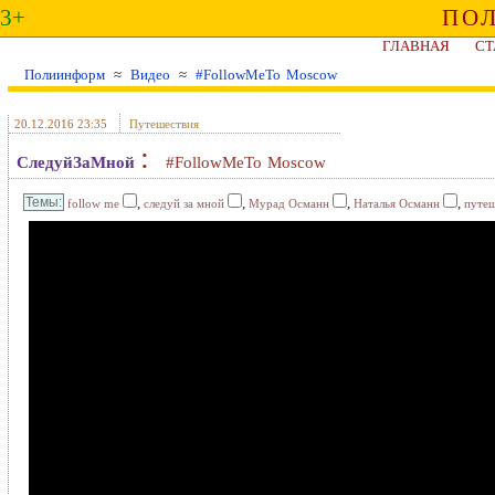
3+
ПО
ГЛАВНАЯ
СТ
Полиинформ
≈
Видео
≈
#FollowMeTo Moscow
20.12.2016 23:35
Путешествия
:
СледуйЗаМной
#FollowMeTo Moscow
,
,
,
,
follow me
следуй за мной
Мурад Османн
Наталья Османн
путеш