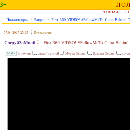
3+
ПО
ГЛАВНАЯ
СТ
Полиинформ
≈
Видео
≈
First 360 VIDEO! #FollowMeTo Cuba Behind T
07.04.2017 23:35
Путешествия
:
СледуйЗаМной
First 360 VIDEO! #FollowMeTo Cuba Behind 
,
,
,
,
follow me
следуй за мной
Мурад Османн
Наталья Османн
путеш