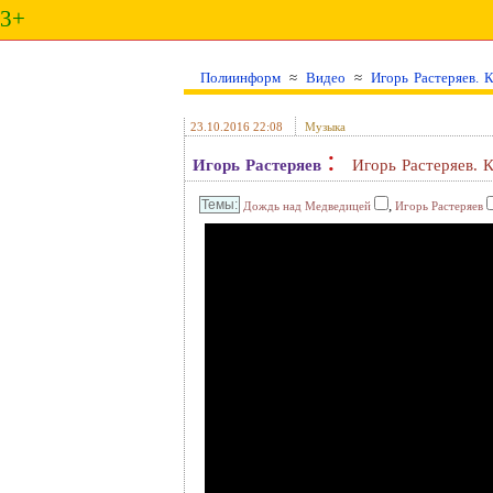
3+
Полиинформ
≈
Видео
≈
Игорь Растеряев. 
23.10.2016 22:08
Музыка
:
Игорь Растеряев
Игорь Растеряев. 
,
Дождь над Медведицей
Игорь Растеряев