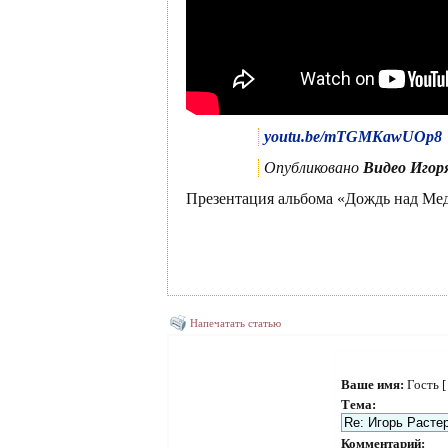
youtu.be/mTGMKawUOp8
Опубликовано
Видео Игор
Презентация альбома «Дождь над Мед
Напечатать статью
Ваше имя:
Гость 
Тема:
Комментарий: