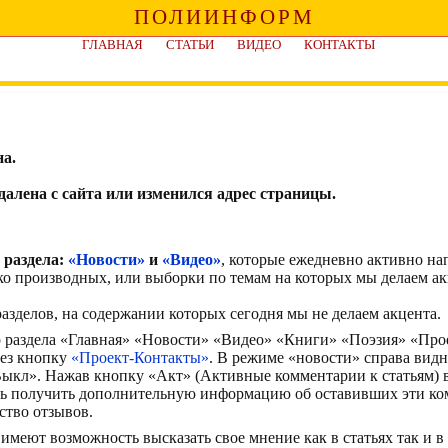
ПОЛИИНФОРМ
ГЛАВНАЯ
СТАТЬИ
ВИДЕО
КОНТАКТЫ
а.
алена с сайта или изменился адрес страницы.
 раздела:
«Новости»
и
«Видео»
, которые ежедневно активно н
ко производных, или выборки по темам на которых мы делаем ак
азделов, на содержании которых сегодня мы не делаем акцента.
р раздела «Главная» «Новости» «Видео» «Книги» «Поэзия» «Про
рез кнопку
«Проект-Контакты»
. В режиме «новости» справа вид
кл». Нажав кнопку «Акт» (Активные комментарии к статьям) в
ть получить дополнительную информацию об оставивших эти ко
ство отзывов.
имеют возможность высказать свое мнение как в статьях так и в