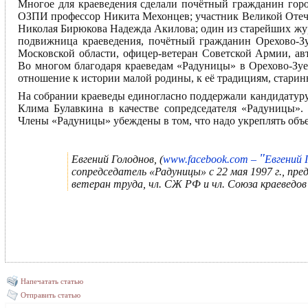
Многое для краеведения сделали почётный гражданин гор
ОЗПИ профессор Никита Мехонцев; участник Великой Отече
Николая Бирюкова Надежда Акилова; один из старейших жу
подвижница краеведения, почётный гражданин Орехово-Зу
Московской области, офицер-ветеран Советской Армии, ав
Во многом благодаря краеведам «Радуницы» в Орехово-Зуе
отношение к истории малой родины, к её традициям, стари
На собрании краеведы единогласно поддержали кандидатуру
Клима Булавкина в качестве сопредседателя «Радуницы». 
Члены «Радуницы» убеждены в том, что надо укреплять об
"
Евгений Голоднов, (
www.facebook.com –
Евгений 
сопредседатель «Радуницы» с 22 мая 1997 г., пред
ветеран труда, чл. СЖ РФ и чл. Союза краеведо
Напечатать статью
Отправить статью