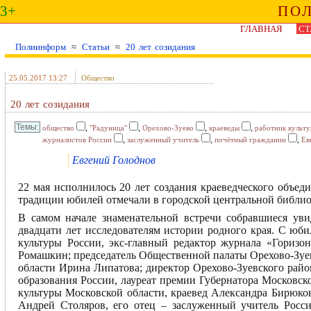
3+
ПО
ГЛАВНАЯ
СТ
Полиинформ
≈
Статьи
≈
20 лет созидания
25.05.2017 13:27
Общество
20 лет созидания
,
,
,
,
общество
"Радуница"
Орехово-Зуево
краеведы
работник культ
,
,
,
журналистов России
заслуженный учитель
почётный гражданин
Ев
Евгений Голоднов
22 мая исполнилось 20 лет создания краеведческого объед
традиции юбилей отмечали в городской центральной библиот
В самом начале знаменательной встречи собравшиеся ув
двадцати лет исследователям истории родного края. С юб
культуры России, экс-главный редактор журнала «Горизо
Ромашкин; председатель Общественной палаты Орехово-Зуе
области Ирина Липатова; директор Орехово-Зуевского рай
образования России, лауреат премии Губернатора Московс
культуры Московской области, краевед Александра Бирюков
Андрей Столяров, его отец – заслуженный учитель Росси