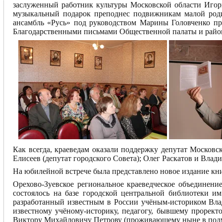
заслуженный работник культуры Московской области Иго
музыкальный подарок преподнес подвижникам малой роди
ансамбль «Русь» под руководством Марины Головченко 
Благодарственными письмами Общественной палаты и район
Как всегда, краеведам оказали поддержку депутат Москов
Елисеев (депутат городского Совета); Олег Раскатов и Влад
На юбилейной встрече была представлено новое издание кни
Орехово-Зуевское региональное краеведческое объединени
состоялось на базе городской центральной библиотеки им
разработанный известным в России учёным-историком Вл
известному учёному-историку, педагогу, бывшему прорек
Виктору Михайловичу Петрову (проживающему ныне в подм