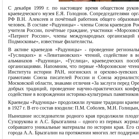
С декабря 1999 г. по настоящее время обществом руков
краеведческого музея Е.Я. Голоднов. Сопредседателями ор
РФ В.Н. Алексеев и почётный работник общего образован
человек. В составе «Радуницы» - члены Союза краеведов Р
учителя России, почётные граждане, участники «Морозовс
«Патриот России», члены международных организаций 
Подмосковье», известные филателисты.
В активе краеведов «Радуницы» - проведение региональ
«Гуслицких» и «Левитановских» чтений, содействие в во
альманахов «Радуница», «Гуслица», краеведческих посо
организациями. Напомним, что первые «Морозовские чтени
Института истории РАН, ногинских и орехово-зуевски
грамотами Союза писателей России и Союза журналисто
Московской области, знаками отличия «За заслуги перед О
добрых традиций, проведение научно-практических конфе
содействие в возрождении историко-культурных памятников
Краеведы «Радуницы» продолжили лучшие традиции краевед
в 1927 г. В его состав входили: П.М. Соболев, М.Н. Голицын,
Нынешние исследователи родного края продолжили плодотв
Сухорукова и А.С. Брызгалина – одного из первых журнал
собравшего уникальные материалы по истории края. Его 
города А.А. Брызгалин на протяжении многих лет поддержив