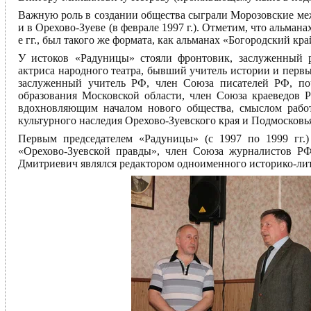
Важную роль в создании общества сыграли Морозовские меж
и в Орехово-Зуеве (в феврале 1997 г.). Отметим, что альман
е гг., был такого же формата, как альманах «Богородский кра
У истоков «Радуницы» стояли фронтовик, заслуженный р
актриса народного театра, бывший учитель истории и перв
заслуженный учитель РФ, член Союза писателей РФ, по
образования Московской области, член Союза краеведов
вдохновляющим началом нового общества, смыслом работ
культурного наследия Орехово-Зуевского края и Подмосковь
Первым председателем «Радуницы» (с 1997 по 1999 гг.
«Орехово-Зуевской правды», член Союза журналистов РФ,
Дмитриевич являлся редактором одноименного историко-лит