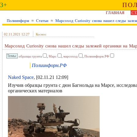
3+
ПО
ГЛАВНАЯ
СТ
Полиинформ
≈
Статьи
≈
Марсоход Curiosity снова нашел следы зале
02.11.2021 12:27
Космос
Марсоход Curiosity снова нашел следы залежей органики на Ма
,
,
,
образцы грунта
Марс
марсоход
Полиинформ.РФ
Полиинформ.РФ
Naked Space
, [02.11.21 12:09]
Изучив образцы грунта с дюн Багнольда на Марсе, исследо
органических материалов