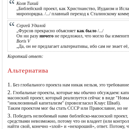
Коля Тихий
„Библейский проект, как Христианство, Иудаизм и Исла
миропорядка. /.../ плавный переход к Сталинскому комму
Сергей Удалой
„Фурсов прекрасно объясняет
как было
/.../
Он ни разу
ничего
не предложил, что могло бы изменит
Boris V
„Да, он не предлагает альтернативы, ибо сам не знает её
Короткий ответ:
Альтернатива
1.
Без глобального проекта нам никак нельзя, это требование
2.
Глобальные проекты, которые мы обычно обсуждаем: капи
масонский проект, который реализуется сейчас в виде "Нов
"инклюзивный капитализм" (провозгласил Клаус Шваб).
Таким проектом мог бы стать СССР или Православие, но не с
3.
Победить нелюбимый нами библейско-масонский проект,
средствами невозможно, потому что он владеет (или контро
найти свой, конечно «злой» и «нехороший», ответ. Потому, 