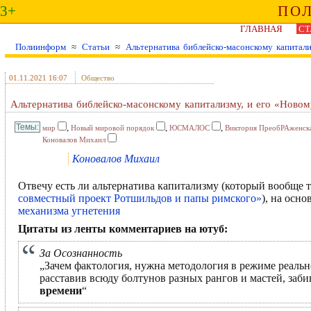
3+
ПО
ГЛАВНАЯ
СТ
Полиинформ
≈
Статьи
≈
Альтернатива библейско-масонскому капитал
01.11.2021 16:07
Общество
Альтернатива библейско-масонскому капитализму, и его «Нов
,
,
,
мир
Новый мировой порядок
ЮСМАЛОС
Виктория ПреобРАженск
Коновалов Михаил
Коновалов Михаил
Отвечу есть ли альтернатива капитализму (который вообще 
совместный проект Ротшильдов и папы римского»
), на осн
механизма угнетения
Цитаты из ленты комментариев на ютуб:
За Осознанность
„Зачем фактология, нужна методология в режиме реально
расставив всюду болтунов разных рангов и мастей, за
времени
“