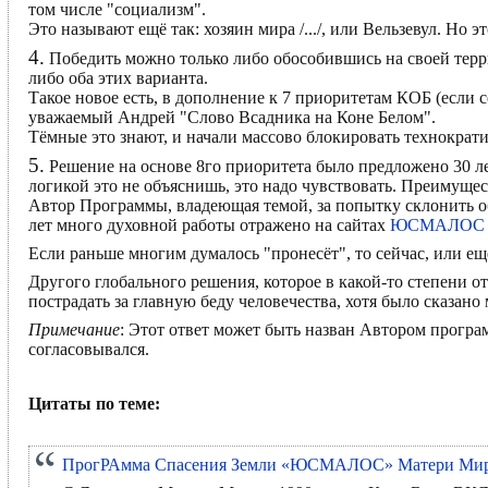
том числе "социализм".
Это называют ещё так: хозяин мира /.../, или Вельзевул. Но э
4.
Победить можно только либо обособившись на своей терри
либо оба этих варианта.
Такое новое есть, в дополнение к 7 приоритетам КОБ (если 
уважаемый Андрей "Слово Всадника на Коне Белом".
Тёмные это знают, и начали массово блокировать технократ
5.
Решение на основе 8го приоритета было предложено 30 ле
логикой это не объяснишь, это надо чувствовать. Преимущес
Автор Программы, владеющая темой, за попытку склонить о
лет много духовной работы отражено на сайтах
ЮСМАЛОС
Если раньше многим думалось "пронесёт", то сейчас, или ещ
Другого глобального решения, которое в какой-то степени о
пострадать за главную беду человечества, хотя было сказано
Примечание
: Этот ответ может быть назван Автором прог
согласовывался.
Цитаты по теме:
ПрогРАмма Спасения Земли «ЮСМАЛОС» Матери М