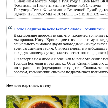
С Явлением Матери Мира в 1990 году в Киев Была В
Фохатизации Планеты Земля и Солнечной Системы — «
Гагтунгра-Сета и Фохатизацию Вселенной. РукоВод
Задачей ПРОГРАММЫ «ЮСМАЛОС» ЯВЛЯЕТСЯ — Спасение 
Слово Всадника на Коне Белом
:
Человек Космический
Даже древние пророки знали, что человечество придет к 
мы пришли. Иисус Христос две тысячи лет тому назад д
социального симбиоза двумя заповедями: «Иисус сказал
всем разумением твоим. Сия есть первая и наибольшая з
сих двух заповедях утверждается весь закон и пророки» 
Он говорил не о любви к себе, как многие это сейчас по
Господь Бог, един в трех лицах: Отца, Сына и Святого 
интегральное информационное существо Солнца, челов
образом, космический симбиоз подразумевает взаимную
Немного картинок в тему