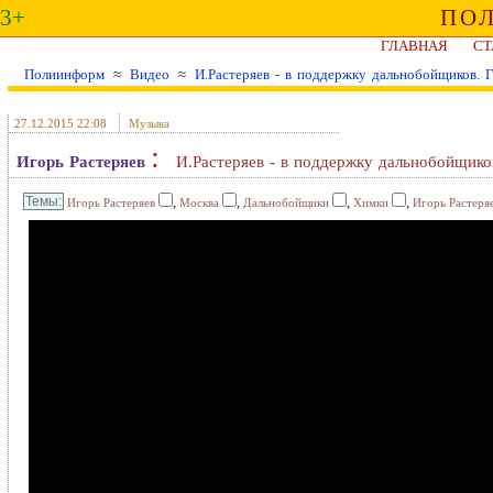
3+
ПО
ГЛАВНАЯ
СТ
Полиинформ
≈
Видео
≈
И.Растеряев - в поддержку дальнобойщиков. Ге
27.12.2015 22:08
Музыка
:
Игорь Растеряев
И.Растеряев - в поддержку дальнобойщиков
,
,
,
,
Игорь Растеряев
Москва
Дальнобойщики
Химки
Игорь Растеря