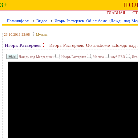
3+
ПО
ГЛАВНАЯ
СТ
Полиинформ
≈
Видео
≈
Игорь Растеряев. Об альбоме «Дождь над Ме
23.10.2016 22:08
Музыка
:
Игорь Растеряев
Игорь Растеряев. Об альбоме «Дождь над
,
,
,
,
Дождь над Медведицей
Игорь Растеряев
Москва
клуб RED
Иго