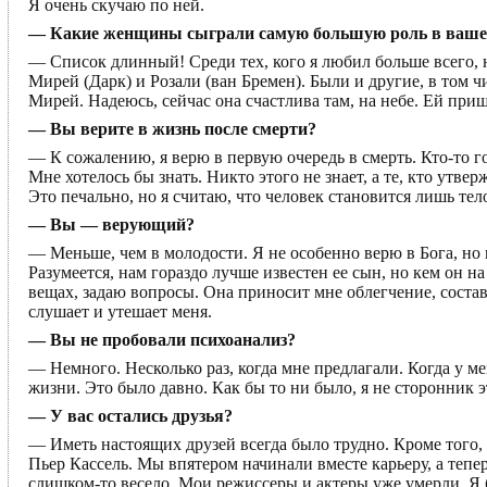
Я очень скучаю по ней.
— Какие женщины сыграли самую большую роль в вашей
— Список длинный! Среди тех, кого я любил больше всего, 
Мирей (Дарк) и Розали (ван Бремен). Были и другие, в том 
Мирей. Надеюсь, сейчас она счастлива там, на небе. Ей при
— Вы верите в жизнь после смерти?
— К сожалению, я верю в первую очередь в смерть. Кто-то го
Мне хотелось бы знать. Никто этого не знает, а те, кто утв
Это печально, но я считаю, что человек становится лишь тел
— Вы — верующий?
— Меньше, чем в молодости. Я не особенно верю в Бога, но 
Разумеется, нам гораздо лучше известен ее сын, но кем он н
вещах, задаю вопросы. Она приносит мне облегчение, состав
слушает и утешает меня.
— Вы не пробовали психоанализ?
— Немного. Несколько раз, когда мне предлагали. Когда у м
жизни. Это было давно. Как бы то ни было, я не сторонник э
— У вас остались друзья?
— Иметь настоящих друзей всегда было трудно. Кроме того
Пьер Кассель. Мы впятером начинали вместе карьеру, а тепе
слишком-то весело. Мои режиссеры и актеры уже умерли. Я