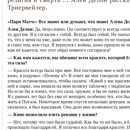
Триервейлер.
«Пари Матч»: Все знают или думают, что знают Алена Дел
Ален Делон:
Да, безусловно. Он соответствует и всегда соотв
то другим. Я в согласии с собой. Всегда был собой. Не пыта
то, что у меня на уме, даже если это может кому-то не понрав
я стану тем, кем стал. Я вернулся с войны, кино пришло ко м
вам не кажется, что этот образ немного состарился?
— Как вам кажется, вы обязаны всем красоте, которой бл
эта сила?
— Красота всегда была при мне. Все постоянно мне о ней г
кино, я подумал: «Почему я?» В ответ же мне говорили об э
улицах останавливались, чтобы сказать: «Какой у вас красив
ней в парке, она вешала на мою коляску табличку с надпись
Но если бы я понял, что это сила, оружие, я бы не начал жи
Я с ранних лет был без ума от женщин, особенно тех, кто был
жить в Пигаль. Некоторое время спустя несколько девушек з
оказалось, я был красивым. Она дали мне возможность занять
— Кино позволило взять реванш у жизни?
— Нет, потому что оно было судьбой. Как бы то ни было, я б
произошло благодаря ей. Я получил все благодаря красоте. 