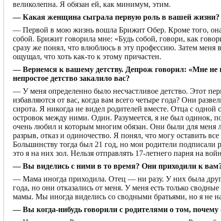
великолепна. Я обязан ей, как минимум, этим.
— Какая женщина сыграла первую роль в вашей жизни?
— Первой в мою жизнь вошла Брижит Обер. Кроме того, она п
собой. Брижит говорила мне: «Будь собой, говори, как говори
сразу же понял, что влюблюсь в эту профессию. Затем меня в
ощущал, что хоть как-то к этому причастен.
— Вернемся к вашему детству. Депрож говорил: «Мне не п
непростое детство закалило вас?
— У меня определенно было несчастливое детство. Этот пер
избавляются от вас, когда вам всего четыре года? Они развел
сирота. Я никогда не видел родителей вместе. Отца с одной 
островок между ними. Один. Разумеется, я не был одинок, 
очень любил и которым многим обязан. Они были для меня
разрыв, отказ и одиночество. Я понял, что могу оставить все 
Большинству тогда был 21 год, но мои родители подписали ра
это я на них зол. Нельзя отправлять 17-летнего парня на в
— Вы виделись с ними в то время? Они приходили к вам
— Мама иногда приходила. Отец — ни разу. У них была друг
года, но они отказались от меня. У меня есть только сводные
мамы. Мы иногда виделись со сводными братьями, но я не на
— Вы когда-нибудь говорили с родителями о том, почему 