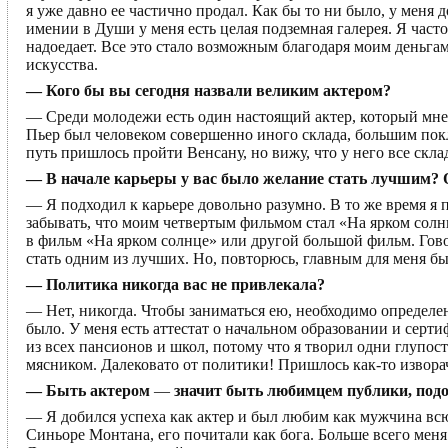
я уже давно ее частично продал. Как бы то ни было, у меня 
имении в Души у меня есть целая подземная галерея. Я часто
надоедает. Все это стало возможным благодаря моим деньга
искусства.
— Кого бы вы сегодня назвали великим актером?
— Среди молодежи есть один настоящий актер, который мне о
Пьер был человеком совершенно иного склада, большим пок
путь пришлось пройти Венсану, но вижу, что у него все скла
— В начале карьеры у вас было желание стать лучшим? 
— Я подходил к карьере довольно разумно. В то же время я 
забывать, что моим четвертым фильмом стал «На ярком солнце
в фильм «На ярком солнце» или другой большой фильм. Говор
стать одним из лучших. Но, повторюсь, главным для меня б
— Политика никогда вас не привлекала?
— Нет, никогда. Чтобы заниматься ею, необходимо определен
было. У меня есть аттестат о начальном образовании и сер
из всех пансионов и школ, потому что я творил одни глупост
мясником. Далековато от политики! Пришлось как-то извора
— Быть актером
—
значит быть любимцем публики, подо
— Я добился успеха как актер и был любим как мужчина всю
Синьоре Монтана, его почитали как бога. Больше всего меня