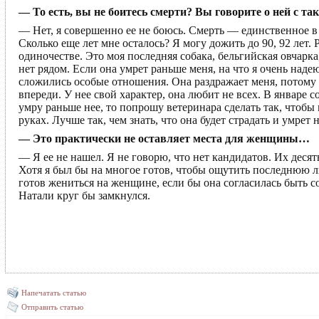
— То есть, вы не боитесь смерти? Вы говорите о ней с та
— Нет, я совершенно ее не боюсь. Смерть — единственное в
Сколько еще лет мне осталось? Я могу дожить до 90, 92 лет. Р
одиночестве. Это моя последняя собака, бельгийская овчарка
нет рядом. Если она умрет раньше меня, на что я очень надею
сложились особые отношения. Она раздражает меня, потому ч
впереди. У нее свой характер, она любит не всех. В январе с
умру раньше нее, то попрошу ветеринара сделать так, чтобы 
руках. Лучше так, чем знать, что она будет страдать и умрет 
— Это практически не оставляет места для женщины…
— Я ее не нашел. Я не говорю, что нет кандидатов. Их десят
Хотя я был бы на многое готов, чтобы ощутить последнюю люб
готов жениться на женщине, если бы она согласилась быть с
Натали круг бы замкнулся.
Напечатать статью
Отправить статью