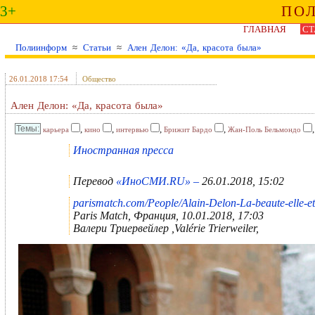
3+
ПО
ГЛАВНАЯ
СТ
Полиинформ
≈
Статьи
≈
Ален Делон: «Да, красота была»
26.01.2018 17:54
Общество
Ален Делон: «Да, красота была»
,
,
,
,
карьера
кино
интервью
Брижит Бардо
Жан-Поль Бельмондо
Иностранная пресса
Перевод
«ИноСМИ.RU» –
26.01.2018, 15:02
parismatch.com/People/Alain-Delon-La-beaute-elle-et
Paris Match, Франция, 10.01.2018, 17:03
Валери Триервейлер ,Valérie Trierweiler,