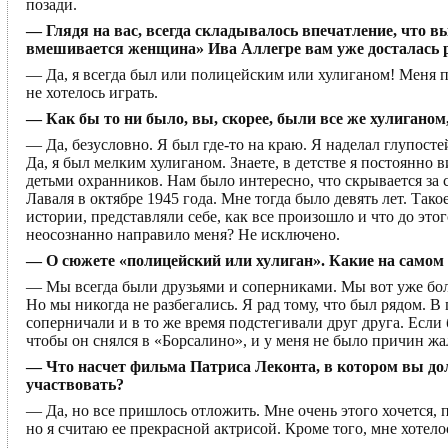
позади.
— Глядя на вас, всегда складывалось впечатление, что 
вмешивается женщина» Ива Аллегре вам уже досталась 
— Да, я всегда был или полицейским или хулиганом! Меня п
не хотелось играть.
— Как бы то ни было, вы, скорее, были все же хулиганом,
— Да, безусловно. Я был где-то на краю. Я наделал глупосте
Да, я был мелким хулиганом. Знаете, в детстве я постоянно
детьми охранников. Нам было интересно, что скрывается за с
Лаваля в октябре 1945 года. Мне тогда было девять лет. Так
истории, представляли себе, как все произошло и что до эт
неосознанно направило меня? Не исключено.
— О сюжете «полицейский или хулиган». Какие на самом
— Мы всегда были друзьями и соперниками. Мы вот уже более
Но мы никогда не разбегались. Я рад тому, что был рядом.
соперничали и в то же время подстегивали друг друга. Если 
чтобы он снялся в «Борсалино», и у меня не было причин жал
— Что насчет фильма Патриса Леконта, в котором вы до
участвовать?
— Да, но все пришлось отложить. Мне очень этого хочется, 
но я считаю ее прекрасной актрисой. Кроме того, мне хотело