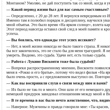
Монтаном? Умоляю, не дай поступить так со мной, когда я ум
— Какой период жизни был для вас самым счастливым?
— Определенно, с 20 до 28 лет. Я вернулся невредимым из И
Именно там я полюбил порядок и дисциплину, научился ува
мной объятья. Это было время «На ярком солнце», взлета к
Этот период навсегда оставил свой след в моей памяти и кров
успеха.
— Вы боялись, что однажды этот успех иссякнет?
— Нет, в моей жизни никогда не было такого страха. Я никог
бы все закончилось, это не стало бы для меня трагедией. Я 
умереть. Видимо, это судьба. Удачи нет, есть только судьба.
— Работа с Лукино Висконти тоже была судьбой?
— Вопреки распространенному мнению, Висконти появился п
меня в «Рокко и его братья», потому что видел фильм «На яр
было очень просто, а с предложением выступил он. Повторю,
— Как вы восприняли слухи о связи между ним и вами?
— Их было не так-то и много. Они шли от его немецкого друг
немецкий придурок завидовал отношениям между мной и Вис
— В те времена в вас было нечто женственное, что, види
— Наверное. Мужчины и правда говорили мне: «Ты красив, к