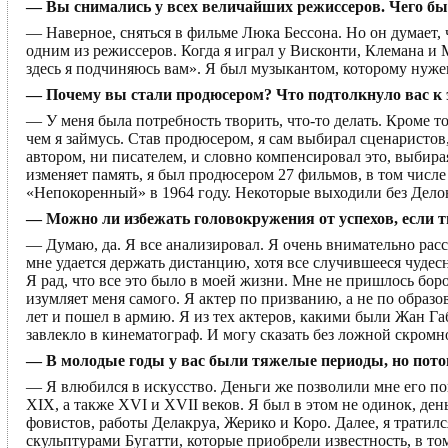
— Вы снимались у всех величайших режиссеров. Чего бы
— Наверное, сняться в фильме Люка Бессона. Но он думает, ч
одним из режиссеров. Когда я играл у Висконти, Клемана и М
здесь я подчиняюсь вам». Я был музыкантом, которому нуже
— Почему вы стали продюсером? Что подтолкнуло вас к 
— У меня была потребность творить, что-то делать. Кроме то
чем я займусь. Став продюсером, я сам выбирал сценаристов
автором, ни писателем, и словно компенсировал это, выбир
изменяет память, я был продюсером 27 фильмов, в том числе
«Непокоренный» в 1964 году. Некоторые выходили без Делона 
— Можно ли избежать головокружения от успехов, если 
— Думаю, да. Я все анализировал. Я очень внимательно расс
мне удается держать дистанцию, хотя все случившееся чудесн
Я рад, что все это было в моей жизни. Мне не пришлось бороть
изумляет меня самого. Я актер по призванию, а не по образов
лет и пошел в армию. Я из тех актеров, какими были Жан Га
завлекло в кинематограф. И могу сказать без ложной скромн
— В молодые годы у вас были тяжелые периоды, но пото
— Я влюбился в искусство. Деньги же позволили мне его пок
XIX, а также XVI и XVII веков. Я был в этом не одинок, ден
фовистов, работы Делакруа, Жерико и Коро. Далее, я трати
скульптурами Бугатти, которые приобрели известность, в то