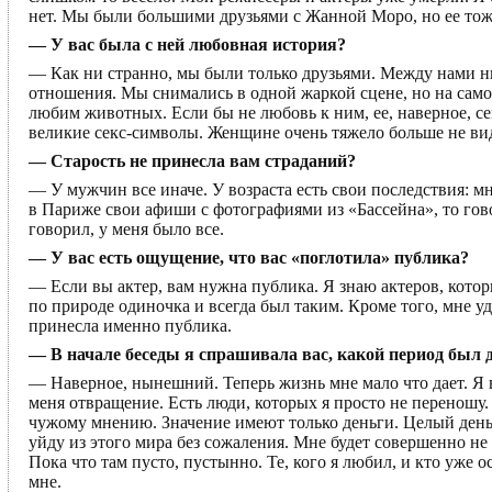
нет. Мы были большими друзьями с Жанной Моро, но ее тоже
— У вас была с ней любовная история?
— Как ни странно, мы были только друзьями. Между нами ни
отношения. Мы снимались в одной жаркой сцене, но на само
любим животных. Если бы не любовь к ним, ее, наверное, се
великие секс-символы. Женщине очень тяжело больше не вид
— Старость не принесла вам страданий?
— У мужчин все иначе. У возраста есть свои последствия: м
в Париже свои афиши с фотографиями из «Бассейна», то гово
говорил, у меня было все.
— У вас есть ощущение, что вас «поглотила» публика?
— Если вы актер, вам нужна публика. Я знаю актеров, которы
по природе одиночка и всегда был таким. Кроме того, мне у
принесла именно публика.
— В начале беседы я спрашивала вас, какой период был
— Наверное, нынешний. Теперь жизнь мне мало что дает. Я вс
меня отвращение. Есть люди, которых я просто не переношу
чужому мнению. Значение имеют только деньги. Целый день в
уйду из этого мира без сожаления. Мне будет совершенно не 
Пока что там пусто, пустынно. Те, кого я любил, и кто уже 
мне.