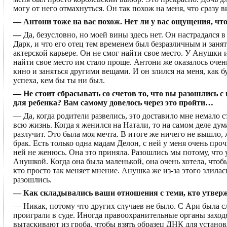
могу от него отмахнуться. Он так похож на меня, что сразу 
— Антони тоже на вас похож. Нет ли у вас ощущения, что
—
Да, безусловно, но моей вины здесь нет. Он настрадался 
Дарк, и что его отец тем временем был безразличным и занят
актерской карьере. Он не смог найти свое место. У Анушки 
найти свое место им стало проще. Антони же оказалось оче
кино и заняться другими вещами. И он злился на меня, как буд
успеха, кем бы ты ни был.
— Не стоит сбрасывать со счетов то, что вы разошлись с 
для ребенка? Вам самому довелось через это пройти…
— Да, когда родители развелись, это доставило мне немало 
всю жизнь. Когда я женился на Натали, то на самом деле дум
разлучит. Это была моя мечта. В итоге же ничего не вышло, 
брак. Есть только одна мадам Делон, с ней у меня очень про
ней не женюсь. Она это приняла. Разошлись мы потому, что у
Анушкой. Когда она была маленькой, она очень хотела, чтобы
кто просто так меняет мнение. Анушка же из-за этого злилас
разошлись.
— Как складывались ваши отношения с теми, кто утвержд
— Никак, потому что других случаев не было. С Ари была с
проиграли в суде. Иногда правоохранительные органы заходя
вытаскивают из гроба, чтобы взять образец ДНК для установ