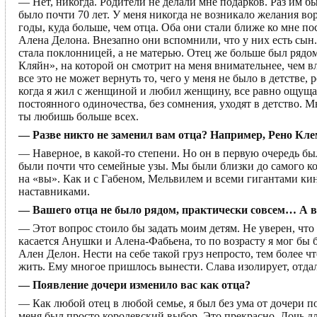
— Нет, никогда. Родители не делали мне подарков. Раз им бы
было почти 70 лет. У меня никогда не возникало желания во
годы, куда больше, чем отца. Оба они стали ближе ко мне по
Алена Делона. Внезапно они вспомнили, что у них есть сын.
стала поклонницей, а не матерью. Отец же больше был рядом
Кляйн», на которой он смотрит на меня внимательнее, чем в
все это не может вернуть то, чего у меня не было в детстве
когда я жил с женщиной и любил женщину, все равно ощущал
постоянного одиночества, без сомнения, уходят в детство. Мн
ты любишь больше всех.
— Разве никто не заменил вам отца? Например, Рено Кл
— Наверное, в какой-то степени. Но он в первую очередь бы
были почти что семейные узы. Мы были близки до самого конц
на «вы». Как и с Габеном, Мельвилем и всеми гигантами к
наставниками.
— Вашего отца не было рядом, практически совсем… А в
— Этот вопрос стоило бы задать моим детям. Не уверен, что
касается Анушки и Алена-Фабьена, то по возрасту я мог бы б
Ален Делон. Нести на себе такой груз непросто, тем более 
жить. Ему многое пришлось вынести. Слава изолирует, отдал
— Появление дочери изменило вас как отца?
— Как любой отец в любой семье, я был без ума от дочери п
меня был просто королевский выбор. Это прекрасно. Дочь дл