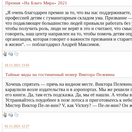
Премия «На Благо Мира» 2021
„Я очень благодарен премии за то, что вы нас поддерживаете
профессией детям с гуманитарным складом ума. Призвание — 
что подавляющее большинство людей привыкли работать без уд
чтобы получить роль, люди не верят в это и считают, что смы
говорить, наш центр направлен на то, чтобы помочь детям оп
организация, которая говорит о важности призвания и старает
в жизни“. — поблагодарил Андрей Максимов.
16.11.2021 23:05
Тайные виды на гостиничный номер Виктора Пелевина
Хочешь спрятать — прячь на видном месте. Виктора Пелевина
караулили возле издательства и в аэропортах. Мы же решили 
его книги. Да, там есть подсказка. Да, мы её нашли. А чтобы
Устраивайтесь поудобнее в позе лотоса и приготовьтесь к н
Мистер Виктор Пе-ле-вин? V, как Victory? — Пе-ле-вин? Он ж
02.11.2021 12:27