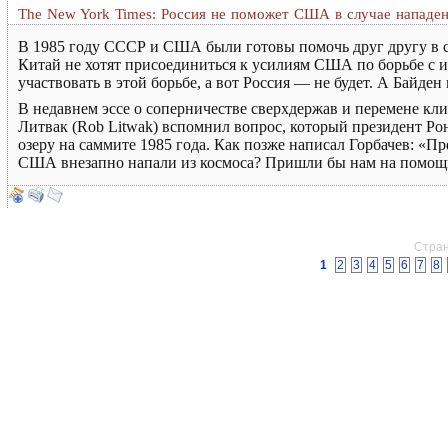
The New York Times: Россия не поможет США в случае нападе
В 1985 году СССР и США были готовы помочь друг другу в сл
Китай не хотят присоединиться к усилиям США по борьбе с и
участвовать в этой борьбе, а вот Россия — не будет. А Байден 
В недавнем эссе о соперничестве сверхдержав и перемене кл
Литвак (Rob Litwak) вспомнил вопрос, который президент Ро
озеру на саммите 1985 года. Как позже написал Горбачев: «Пр
США внезапно напали из космоса? Пришли бы нам на помощь?»
Стран
1
2
3
4
5
6
7
8