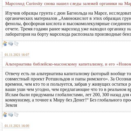
Марсоход Curiosity снова нашел следы залежей органики на Ма
Изучив образцы грунта с дюн Багнольда на Марсе, исследов
органических материалов „Аминокислот в этих образцах грун
фенолы, фосфорная кислота и высокомолекулярные соединени
отчете. Тремя годами ранее марсоход уже находил органику 
лаборатория на борту марсохода распознала производные бенз
01.11.2021 16:07
Альтернатива библейско-масонскому капитализму, и его «Нов
Отвечу есть ли альтернатива капитализму (который вообще т
совместный проект Ротшильдов и папы римского». За Осозна
времени, чем кто то и пользуется, забрав у живущих остатки
ваши уши чем угодно, чем предлагающие что то в реальном в
Ислам были придуманы глобалистами, лет 200, 300 назад для 
коммунизму, а точнее к Миру без Денег!“ Без глобального про
Земля
01.11.2021 16:00