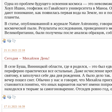
Одна из проблем будущего освоения космоса — это невозмож
Хоуп Ишии, геофизик из Гавайского университета в Маноа. Од
дают понимание, как появилась первая вода на Земле, но и п
планеты.
В статье, опубликованной в журнале Nature Astronomy, говорит
космической пыли. Результаты исследования, проведенного 
Великобритании, были получены после анализа образцов, со
21.11.2021 22:18
Сегодня – Михайлов День!
В селе Буша, Винницкой области, где я родился, – это был е
периферию практически все остальные. Даже исчисление време
святому, я заполучил себе два дня рождения. А было дело так.
вечер пошел снег. Обычно у нас и говорят, что Михайла приез
становится понятно, что иных вариантов насчет имени попрос
находился в тюрьме за самогоноварение. Отсидев ровно год, 
17.11.2021 16:39