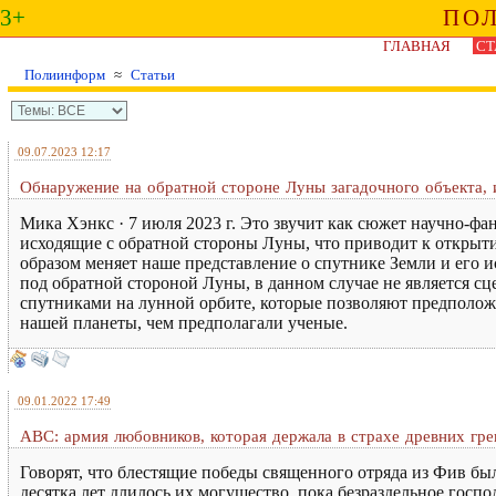
3+
ПО
ГЛАВНАЯ
СТ
Полиинформ
≈
Статьи
09.07.2023 12:17
Обнаружение на обратной стороне Луны загадочного объекта,
Мика Хэнкс · 7 июля 2023 г. Это звучит как сюжет научно-ф
исходящие с обратной стороны Луны, что приводит к открыт
образом меняет наше представление о спутнике Земли и его
под обратной стороной Луны, в данном случае не является с
спутниками на лунной орбите, которые позволяют предполож
нашей планеты, чем предполагали ученые.
09.01.2022 17:49
ABC: армия любовников, которая держала в страхе древних гре
Говорят, что блестящие победы священного отряда из Фив б
десятка лет длилось их могущество, пока безраздельное гос