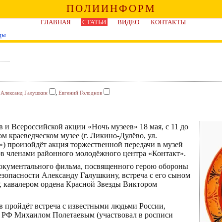
ПОЛИИНФОРМ
ГЛАВНАЯ
СТАТЬИ
ВИДЕО
КОНТАКТЫ
ды
,
,
Александ Галушкин
Евгений Голоднов
и Всероссийской акции «Ночь музеев» 18 мая, с 11 до
м краеведческом музее (г. Ликино-Дулёво, ул.
т») произойдёт акция торжественной передачи в музей
в членами районного молодёжного центра «Контакт».
документального фильма, посвященного герою обороны
езопасности Александу Галушкину, встреча с его сыном
 кавалером ордена Красной Звезды Виктором
 пройдёт встреча с известными людьми России,
 РФ Михаилом Полетаевым (участвовал в росписи