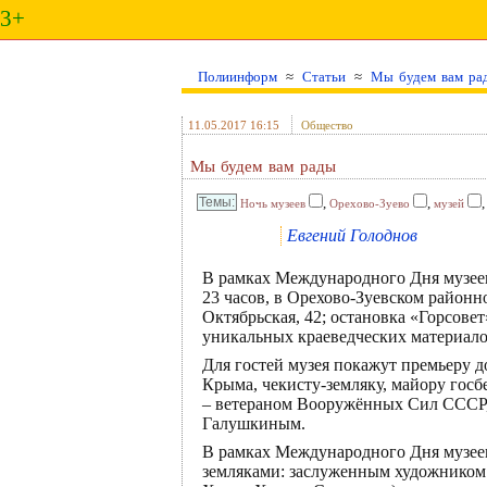
3+
Полиинформ
≈
Статьи
≈
Мы будем вам ра
11.05.2017 16:15
Общество
Мы будем вам рады
,
,
Ночь музеев
Орехово-Зуево
музей
Евгений Голоднов
В рамках Международного Дня музеев 
23 часов, в Орехово-Зуевском районно
Октябрьская, 42; остановка «Горсове
уникальных краеведческих материало
Для гостей музея покажут премьеру 
Крыма, чекисту-земляку, майору госб
– ветераном Вооружённых Сил СССР,
Галушкиным.
В рамках Международного Дня музеев
земляками: заслуженным художником