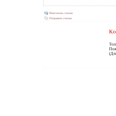
Напечатать статью
Отправить статью
Ко
Тол
Пож
(Дл