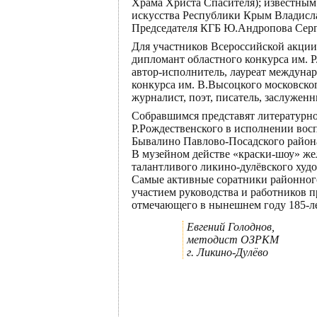
Храма Христа Спасителя); известным
искусства Республики Крым Владисл
Председателя КГБ Ю.Андропова Сер
Для участников Всероссийской акции
дипломант областного конкурса им. 
автор-исполнитель, лауреат междуна
конкурса им. В.Высоцкого московског
журналист, поэт, писатель, заслужен
Собравшимся представят литературн
Р.Рождественского в исполнении вос
Бывалино Павлово-Посадского район
В музейном действе «краски-шоу» же
талантливого ликино-дулёвского худ
Самые активные соратники районного 
участием руководства и работников 
отмечающего в нынешнем году 185-ле
Евгений Голоднов,
методист ОЗРКМ
г. Ликино-Дулёво