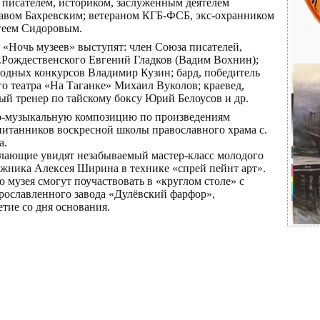
 писателем, историком, заслуженным деятелем
авом Бахревским; ветераном КГБ-ФСБ, экс-охранником
геем Сидоровым.
 «Ночь музеев» выступят: член Союза писателей,
Р.Рождественского Евгений Гладков (Вадим Вохнин);
родных конкурсов Владимир Кузин; бард, победитель
о театра «На Таганке» Михаил Вуколов; краевед,
ный тренер по тайскому боксу Юрий Белоусов и др.
о-музыкальную композицию по произведениям
питанников воскресной школы православного храма с.
а.
лающие увидят незабываемый мастер-класс молодого
ожника Алексея Ширина в технике «спрей пейнт арт».
музея смогут поучаствовать в «круглом столе» с
прославленного завода «Дулёвский фарфор»,
тие со дня основания.