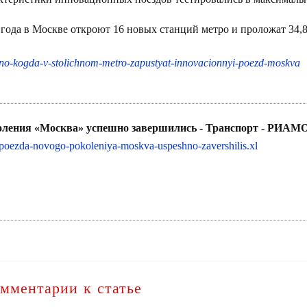
о года в Москве откроют 16 новых станций метро и проложат 34,
stno-kogda-v-stolichnom-metro-zapustyat-innovacionnyi-poezd-moskva
оления «Москва» успешно завершились - Транспорт - РИАМ
a-poezda-novogo-pokoleniya-moskva-uspeshno-zavershilis.xl
мментарии к статье