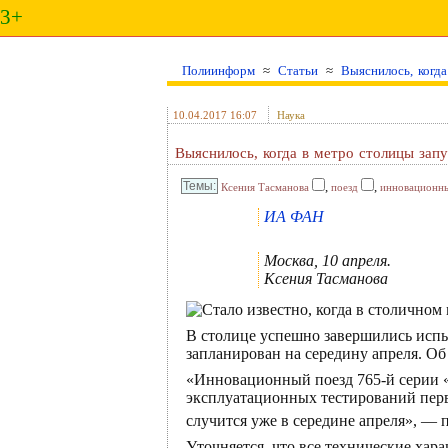
3+
Полиинформ
≈
Статьи
≈
Выяснилось, когд
10.04.2017 16:07
Наука
Выяснилось, когда в метро столицы зап
,
,
Ксения Тасманова
поезд
инновационн
ИА ФАН
Москва, 10 апреля.
Ксения Тасманова
В столице успешно завершились испы
запланирован на середину апреля. Об
«Инновационный поезд 765-й серии 
эксплуатационных тестирований перв
случится уже в середине апреля», 
Уточняется, что все технические ха