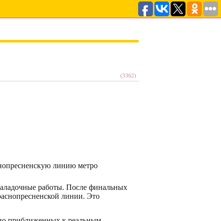
(3362)
снопресненскую линию метро
наладочные работы. После финальных
раснопресненской линии. Это
ьно приближенных к реальным