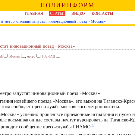
ПОЛИИНФОРМ
ГЛАВНАЯ
СТАТЬИ
ВИДЕО
КОНТАКТЫ
а в метро столицы запустят инновационный поезд «Москва»
устят инновационный поезд «Москва»
,
,
,
ый
Москва
метро
ИА ФАН
тания новейшего поезда «Москва», его выход на Таганско-Кра
 этом сообщает пресс-служба московского метрополитена.
«Москва» успешно прошел все приемочные испытания и пуско-
ые восьмивагонные составы начнут курсировать на Таганско-К
[1]
— приводит сообщение пресс-службы РИАМО
.
рактеристики инновационных поездов тестировались в максимал