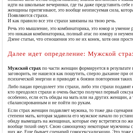
идти на школьные вечеринки, где ты даже представить себе 
женщины притягивают, это вообще неописуемая сила, котор
Появляются страхи.
И как правило все эти страхи завязаны на твою речь.
Речь это мышление, это комбинаторика, это юмор и умение 
это никакая комбинаторика, полный атас по юмору и неуме
Дзене статьи, что отношения это не их конек, хотя они прост
Далее идет определение: Мужской стра
Мужской страх
по части женщин формируется в результате 
заговорить, не нашелся как пошутить, сперло дыхание при о
психической энергии и приводят к боязни повторения таких
Либо пацан преодолеет эти страхи, либо эти страхи подавят 
кто преодолел страхи и очень быстро получил первый сексу
особенно, если есть обиды на мать или на других женщин, а т
сбалансированным и не пойти по рукам.
Если страх женщин подавляет мужика, то тоже два сценария 
степени мать, которая задавила его мужское начало по уста
обиду вымещать на женщинах, которые ему встретятся по жи
вообще тихий омут. Свою самооценку некоторые мужчины с
них же. Еще бывает сценарий гомосексуализации. Это тоже 