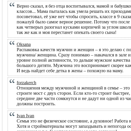
Верно сказал, я без отца воспитывался, мамой и бабушк
классов... Мама пыталась как умела решать их приходам
посоветовал, её уже нет чтобы спросить, классе в 9 сказ
пожалуй было самое верное решение. Потому что после 
как четверых разогнал кусками кирпичей за углом школ
так же как и моя перестанет опекать своего сына!
Oksana
Распаковка качеств мужчин и женщин – я это делаю с 
мужчина/ женщина. Сразу понимаю – накачался в зале и д
уровне полной активности, то дальше мужские качества вс
большого дитяти. Мужчина это воспринимает скорее как
И ведь найдет себе детка в жены – похожую на маму.
forzakerch
Отношения между мужчиной и женщиной в семье – это е
строите мост с двух сторон. Если кто-то строит быстрее
середине две части сомкнутся и не дадут ни одной из час
должны построить.
Ivan Ivan
Семья это не физическое состояние, а духовное! Работа н
Хотя и стройматериалы могут запаздывать и непогода ос