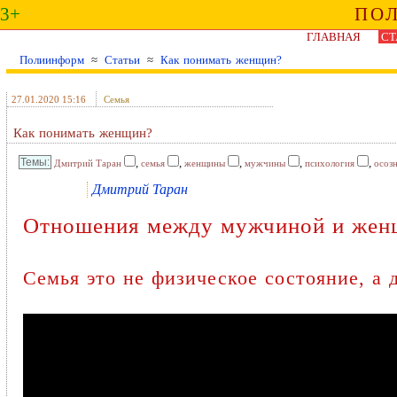
3+
ПО
ГЛАВНАЯ
СТ
Полиинформ
≈
Статьи
≈
Как понимать женщин?
27.01.2020 15:16
Семья
Как понимать женщин?
,
,
,
,
,
Дмитрий Таран
семья
женщины
мужчины
психология
осоз
Дмитрий Таран
Отношения между мужчиной и женщи
Семья это не физическое состояние, а 