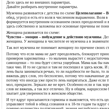
Дело здесь не во внешних параметрах.
Давайте разбирать внутренние параметры.
Мужчина развивается с детства по схеме
Целеполагание – В
обид, угроз) и есть его воля в численном выражении. Воля
формируется внутренним осознанием своих преодолений и 
здесь собственно и заложены все основные причины не по
Женщина развивается по схеме:
Чувство – эмоция – побуждение к действию мужчины
. Де
женщина. У женщины в числителе ее мужчина а в знаменател
Так вот мужчина не понимает женщину по причине своих ст
Потому что если мама не дает преодолевать, блокирует прин
примером харизматика – то мальчик вырастет с недостаточн
самооценки – то она будет слегка ущербная. Мама как бы нам
таки чмо. И то не сделал и там не поспешил и здесь косяк. И
лень была заниматься речью, то ли надобности не было, то ли
вяжешь двух слов, это бесполезно, потому что накачанные 
потому что иногда уже просто лень напрягаться. Даже если 
мол, прекрасен. Зеркало же не врет. Особенно если и так хо
слов не вяжешь, а так все отлично. Ну в общем, нарциссизм 
хватает для уверенности в женском обществе.
И тут вдруг просыпаются гормоны и выясняется, что есть 
управляют тобой в обход сознания и к 18-ти годам ты вдруг
помимо количества подтягиваний, знания английского языка