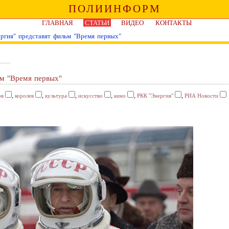
ПОЛИИНФОРМ
ГЛАВНАЯ
СТАТЬИ
ВИДЕО
КОНТАКТЫ
ргия" представят фильм "Время первых"
ьм "Время первых"
,
,
,
,
,
,
ов
королев
культура
искусство
кино
РКК "Энергия"
РИА Новости