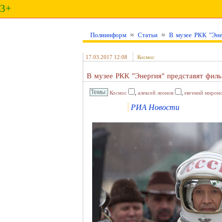
3+
Полиинформ
≈
Статьи
≈
В музее РКК "Эне
17.03.2017 12:08
Космос
В музее РКК "Энергия" представят фил
,
,
Космос
алексей леонов
евгений мирон
РИА Новости