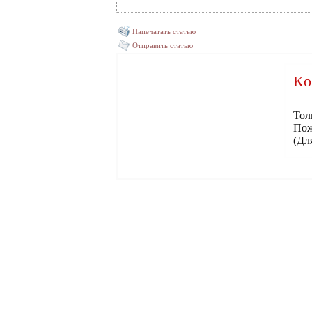
Напечатать статью
Отправить статью
Ко
Тол
Пож
(Дл