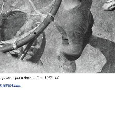
время игры в баскетбол. 1963 год
90160504.html