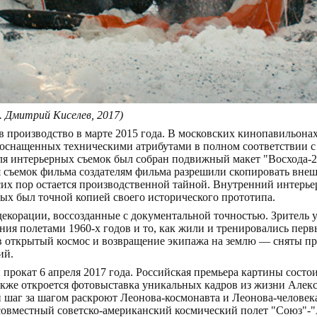
. Дмитрий Киселев, 2017)
 производство в марте 2015 года. В московских кинопавильона
 оснащенных техническими атрибутами в полном соответствии с
Для интерьерных съемок был собран подвижный макет "Восхода-2
я съемок фильма создателям фильма разрешили скопировать вне
сих пор остается производственной тайной. Внутренний интерье
ых был точной копией своего исторического прототипа.
декорации, воссозданные с документальной точностью. Зритель 
ения полетами 1960-х годов и то, как жили и тренировались пе
 открытый космос и возвращение экипажа на землю — сняты п
ий.
прокат 6 апреля 2017 года. Российская премьера картины состои
 также откроется фотовыставка уникальных кадров из жизни Але
 шаг за шагом раскроют Леонова-космонавта и Леонова-человека
 совместный советско-американский космический полет "Союз"-