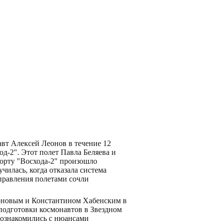
авт Алексей Леонов в течение 12
од-2". Этот полет Павла Беляева и
борту "Восхода-2" произошло
чилась, когда отказала система
управления полетами сочли
роновым и Константином Хабенским в
 подготовки космонавтов в Звездном
 познакомились с нюансами