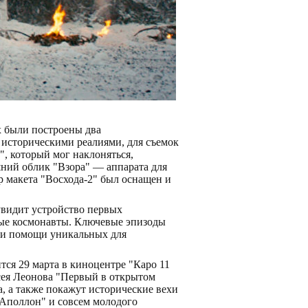
х были построены два
 историческими реалиями, для съемок
", который мог наклоняться,
шний облик "Взора" — аппарата для
р макета "Восхода-2" был оснащен и
увидит устройство первых
рвые космонавты. Ключевые эпизоды
ри помощи уникальных для
тся 29 марта в киноцентре "Каро 11
ксея Леонова "Первый в открытом
, а также покажут исторические вехи
"Аполлон" и совсем молодого