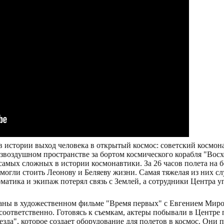
 в истории выход человека в открытый космос: советский космон
езвоздушном пространстве за бортом космического корабля "Восх
самых сложных в истории космонавтики. За 26 часов полета на 
могли стоить Леонову и Беляеву жизни. Самая тяжелая из них слу
матика и экипаж потерял связь с Землей, а сотрудники Центра 
зданы в художественном фильме "Время первых" с Евгением Ми
соответственно. Готовясь к съемкам, актеры побывали в Центре
зда", которое создает оборудование для полетов в космос. Они