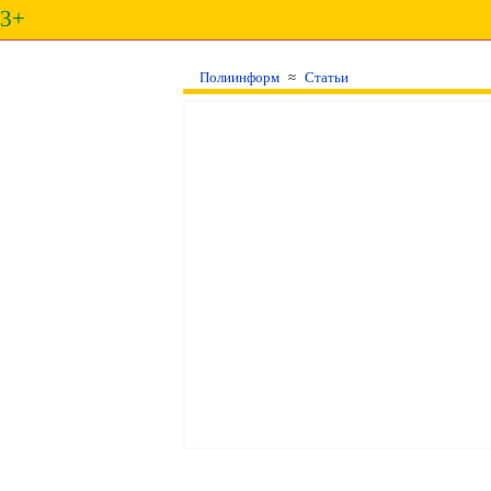
3+
Полиинформ
≈
Статьи